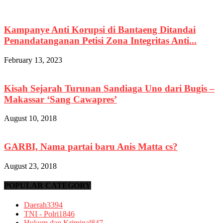
Kampanye Anti Korupsi di Bantaeng Ditandai
Penandatanganan Petisi Zona Integritas Anti...
February 13, 2023
Kisah Sejarah Turunan Sandiaga Uno dari Bugis –
Makassar ‘Sang Cawapres’
August 10, 2018
GARBI, Nama partai baru Anis Matta cs?
August 23, 2018
POPULAR CATEGORY
Daerah
3394
TNI - Polri
1846
Hukum dan Kriminal
847