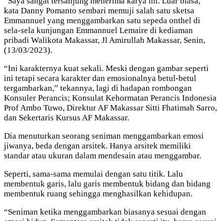
“Saya sangat tersanjung menerima karya ini. Luar biasa,”
kata Danny Pomanto sembari memuji salah satu sketsa
Emmannuel yang menggambarkan satu sepeda onthel di
sela-sela kunjungan Emmannuel Lemaire di kediaman
pribadi Walikota Makassar, Jl Amirullah Makassar, Senin,
(13/03/2023).
“Ini karakternya kuat sekali. Meski dengan gambar seperti
ini tetapi secara karakter dan emosionalnya betul-betul
tergambarkan,” tekannya, lagi di hadapan rombongan
Konsuler Perancis; Konsulat Kehormatan Perancis Indonesia
Prof Ambo Tuwo, Direktur AF Makassar Sitti Fhatimah Sarro,
dan Sekertaris Kursus AF Makassar.
Dia menuturkan seorang seniman menggambarkan emosi
jiwanya, beda dengan arsitek. Hanya arsitek memiliki
standar atau ukuran dalam mendesain atau menggambar.
Seperti, sama-sama memulai dengan satu titik. Lalu
membentuk garis, lalu garis membentuk bidang dan bidang
membentuk ruang sehingga menghasilkan kehidupan.
“Seniman ketika menggambarkan biasanya sesuai dengan