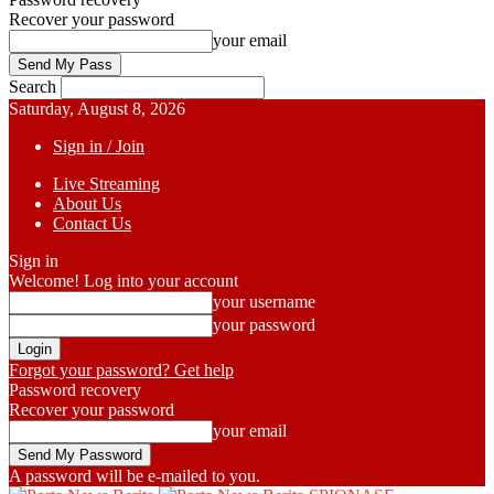
Recover your password
your email
Search
Saturday, August 8, 2026
Sign in / Join
Live Streaming
About Us
Contact Us
Sign in
Welcome! Log into your account
your username
your password
Forgot your password? Get help
Password recovery
Recover your password
your email
A password will be e-mailed to you.