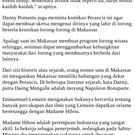
emosi hidup. Sementara arsitek tidak seperti itu, harus sesuai
kaidah-kaidah,” ucapnya.
Danny Pomanto juga meminta komikus Perancis ini agar
dapat membuat sketsa mengenai dirinya yang lahir di lorong
beserta keunikan lorong-lorong di Makassar.
Apalagi saat ini Makassar membuat program lorong wisata
sehingga, seniman dapat menggambarkan kebangkitan
masyarakat dari lorong yang membuatnya berbeda dari
lainnya.
Dari sisi historis atau sejarah, orang nomor satu di Makassar
ini mengatakan Makassar memiliki hubungan yang dekat
dengan Perancis. Di beberapa literatur sejarah, kata Danny,
putra Daeng Mangalle adalah moyang Napoleon Bonaparte.
Emmannuel Lemaire mengatakan bukunya bercerita tentang
banyak percakapan dan ilmu yang Lemaire dapatkan selama
bertetangga dengan Madame Hibou.
Madame Hibou adalah perempuan Indonesia yang sangat
aktif. Ia bekerja sebagai penerjemah, sedangkan pada Sabtu-
Minggu dia menggunakan waktunya untuk discover