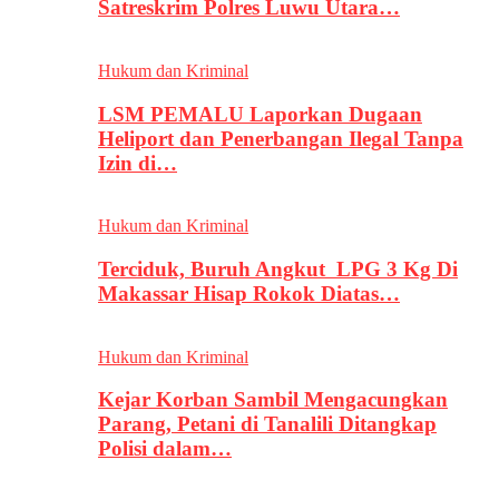
Satreskrim Polres Luwu Utara…
Hukum dan Kriminal
LSM PEMALU Laporkan Dugaan
Heliport dan Penerbangan Ilegal Tanpa
Izin di…
Hukum dan Kriminal
Terciduk, Buruh Angkut LPG 3 Kg Di
Makassar Hisap Rokok Diatas…
Hukum dan Kriminal
Kejar Korban Sambil Mengacungkan
Parang, Petani di Tanalili Ditangkap
Polisi dalam…