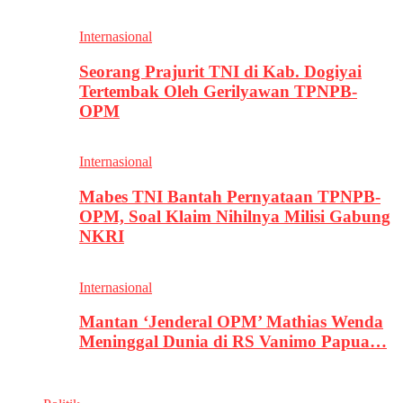
Internasional
Seorang Prajurit TNI di Kab. Dogiyai
Tertembak Oleh Gerilyawan TPNPB-
OPM
Internasional
Mabes TNI Bantah Pernyataan TPNPB-
OPM, Soal Klaim Nihilnya Milisi Gabung
NKRI
Internasional
Mantan ‘Jenderal OPM’ Mathias Wenda
Meninggal Dunia di RS Vanimo Papua…