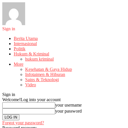
Sign in
Berita Utama
Internasional
Politik
Hukum & Kriminal
hukum kriminal
More
Kesehatan & Gaya Hidup
Infotaimen & Hiburan
Sains & Teknologi
Video
Sign in
Welcome!
Log into your account
your username
your password
Forgot your password?
Password recovery