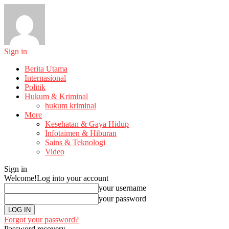
Sign in
Berita Utama
Internasional
Politik
Hukum & Kriminal
hukum kriminal
More
Kesehatan & Gaya Hidup
Infotaimen & Hiburan
Sains & Teknologi
Video
Sign in
Welcome!
Log into your account
your username
your password
Forgot your password?
Password recovery