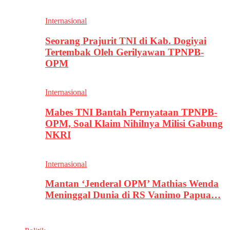
Internasional
Seorang Prajurit TNI di Kab. Dogiyai
Tertembak Oleh Gerilyawan TPNPB-
OPM
Internasional
Mabes TNI Bantah Pernyataan TPNPB-
OPM, Soal Klaim Nihilnya Milisi Gabung
NKRI
Internasional
Mantan ‘Jenderal OPM’ Mathias Wenda
Meninggal Dunia di RS Vanimo Papua…