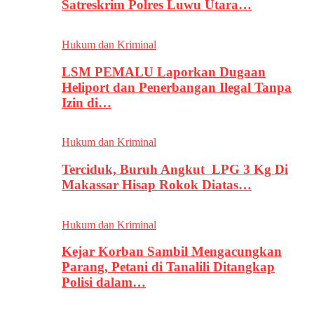
Satreskrim Polres Luwu Utara…
Hukum dan Kriminal
LSM PEMALU Laporkan Dugaan
Heliport dan Penerbangan Ilegal Tanpa
Izin di…
Hukum dan Kriminal
Terciduk, Buruh Angkut LPG 3 Kg Di
Makassar Hisap Rokok Diatas…
Hukum dan Kriminal
Kejar Korban Sambil Mengacungkan
Parang, Petani di Tanalili Ditangkap
Polisi dalam…