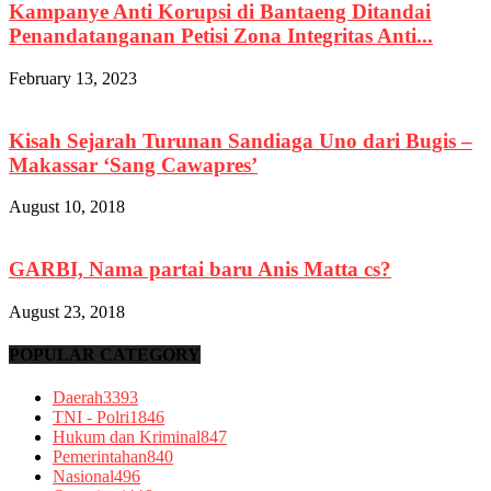
Kampanye Anti Korupsi di Bantaeng Ditandai
Penandatanganan Petisi Zona Integritas Anti...
February 13, 2023
Kisah Sejarah Turunan Sandiaga Uno dari Bugis –
Makassar ‘Sang Cawapres’
August 10, 2018
GARBI, Nama partai baru Anis Matta cs?
August 23, 2018
POPULAR CATEGORY
Daerah
3393
TNI - Polri
1846
Hukum dan Kriminal
847
Pemerintahan
840
Nasional
496