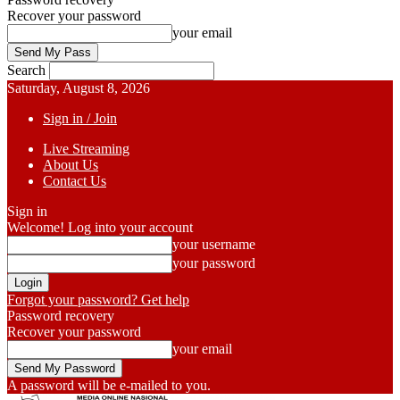
Recover your password
your email
Search
Saturday, August 8, 2026
Sign in / Join
Live Streaming
About Us
Contact Us
Sign in
Welcome! Log into your account
your username
your password
Forgot your password? Get help
Password recovery
Recover your password
your email
A password will be e-mailed to you.