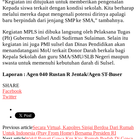
“Kegiatan ini ditujukan untuk memberikan pengenalan
Kepada siswa terkait dengan kondisi sekolah. Kita berharap
melalui mereka dapat mengenali potensi dirinya apalagi
baru berpindah dari jenjang SMP ke SMA,” tambahnya.
Kegiatan MPLS ini dibuka langsung oleh Pelaksana Tugas
(Plt) Gubernur Sulsel Andi Sudirman Sulaiman. Selain itu
kegiatan ini juga PMI sulsel dan Dinas Pendidikan akan
menandatangani MoU terkait Donor Darah berkala bagi
Kepala Sekolah dan guru SMA/SMU/SLB Negeri maupun
swasta untuk memenuhi kebutuhan darah di Sulsel.
Laporan : Agen 040 Rustan R Jentak/Agen ST-Buser
SHARE
Facebook
Twitter
Previous article
Secara Virtual, Kapolres Sinjai Berdoa Dari Rumah
Untuk Indonesia (Pray From Home) Bersama Presiden RI
Next article
Wakil Bupati Gowa Krg.Kio: Rumah Ibadah Di Gowa