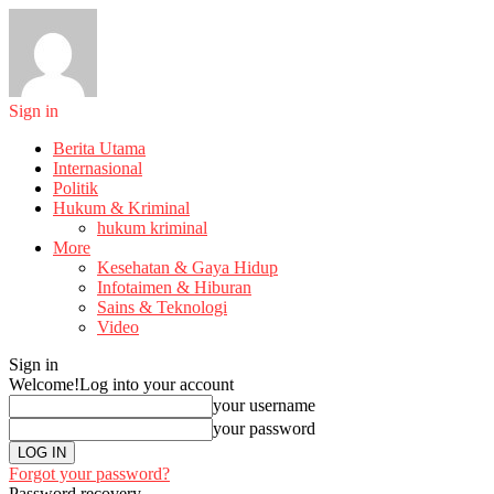
Sign in
Berita Utama
Internasional
Politik
Hukum & Kriminal
hukum kriminal
More
Kesehatan & Gaya Hidup
Infotaimen & Hiburan
Sains & Teknologi
Video
Sign in
Welcome!
Log into your account
your username
your password
Forgot your password?
Password recovery