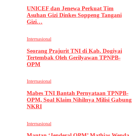
UNICEF dan Jenewa Perkuat Tim
Asuhan Gizi Dinkes Soppeng Tangani
Gizi…
Internasional
Seorang Prajurit TNI di Kab. Dogiyai
Tertembak Oleh Gerilyawan TPNPB-
OPM
Internasional
Mabes TNI Bantah Pernyataan TPNPB-
OPM, Soal Klaim Nihilnya Milisi Gabung
NKRI
Internasional
Mantan ‘Jenderal OPM’ Mathias Wenda