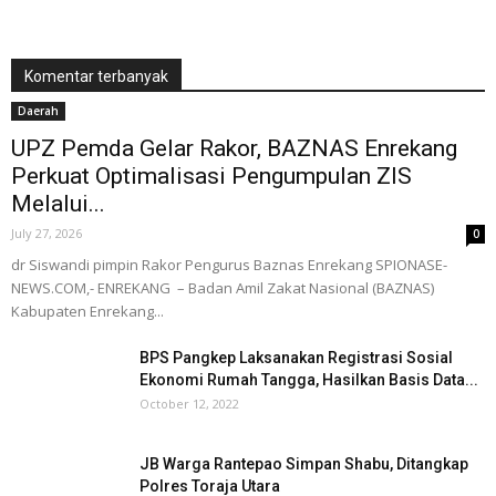
Komentar terbanyak
Daerah
UPZ Pemda Gelar Rakor, BAZNAS Enrekang
Perkuat Optimalisasi Pengumpulan ZIS
Melalui...
July 27, 2026
0
dr Siswandi pimpin Rakor Pengurus Baznas Enrekang SPIONASE-
NEWS.COM,- ENREKANG – Badan Amil Zakat Nasional (BAZNAS)
Kabupaten Enrekang...
BPS Pangkep Laksanakan Registrasi Sosial
Ekonomi Rumah Tangga, Hasilkan Basis Data...
October 12, 2022
JB Warga Rantepao Simpan Shabu, Ditangkap
Polres Toraja Utara