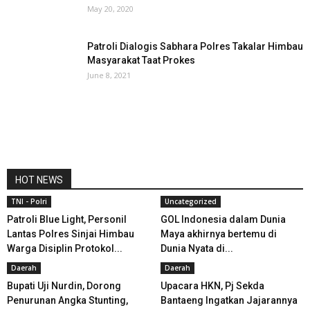
May 20, 2020
Patroli Dialogis Sabhara Polres Takalar Himbau
Masyarakat Taat Prokes
June 8, 2021
HOT NEWS
TNI - Polri
Uncategorized
Patroli Blue Light, Personil
GOL Indonesia dalam Dunia
Lantas Polres Sinjai Himbau
Maya akhirnya bertemu di
Warga Disiplin Protokol...
Dunia Nyata di...
Daerah
Daerah
Bupati Uji Nurdin, Dorong
Upacara HKN, Pj Sekda
Penurunan Angka Stunting,
Bantaeng Ingatkan Jajarannya