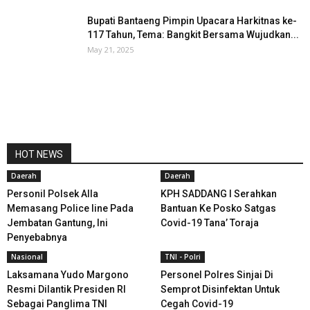
Bupati Bantaeng Pimpin Upacara Harkitnas ke-
117 Tahun, Tema: Bangkit Bersama Wujudkan...
May 21, 2025
HOT NEWS
Daerah
Daerah
Personil Polsek Alla
KPH SADDANG I Serahkan
Memasang Police line Pada
Bantuan Ke Posko Satgas
Jembatan Gantung, Ini
Covid-19 Tana’ Toraja
Penyebabnya
Nasional
TNI - Polri
Laksamana Yudo Margono
Personel Polres Sinjai Di
Resmi Dilantik Presiden RI
Semprot Disinfektan Untuk
Sebagai Panglima TNI
Cegah Covid-19