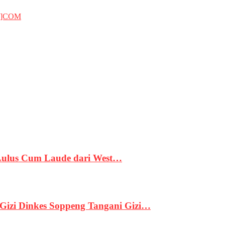
T]COM
 Lulus Cum Laude dari West…
izi Dinkes Soppeng Tangani Gizi…