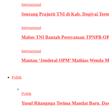
Internasional
Seorang Prajurit TNI di Kab. Dogiyai T
Internasional
Mabes TNI Bantah Pernyataan TPNPB-OPM
Internasional
Mantan ‘Jenderal OPM’ Mathias Wenda M
Politik
Politik
Yusuf Ritangnga Terima Mandat Baru, D