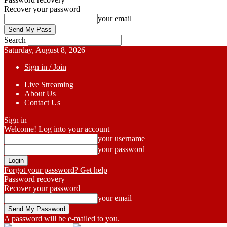
Recover your password
your email
Search
Saturday, August 8, 2026
Sign in / Join
Live Streaming
About Us
Contact Us
Sign in
Welcome! Log into your account
your username
your password
Forgot your password? Get help
Password recovery
Recover your password
your email
A password will be e-mailed to you.