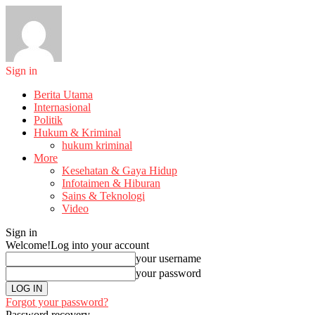
Sign in
Berita Utama
Internasional
Politik
Hukum & Kriminal
hukum kriminal
More
Kesehatan & Gaya Hidup
Infotaimen & Hiburan
Sains & Teknologi
Video
Sign in
Welcome!
Log into your account
your username
your password
Forgot your password?
Password recovery