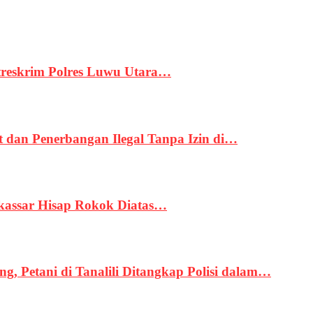
treskrim Polres Luwu Utara…
an Penerbangan Ilegal Tanpa Izin di…
kassar Hisap Rokok Diatas…
, Petani di Tanalili Ditangkap Polisi dalam…