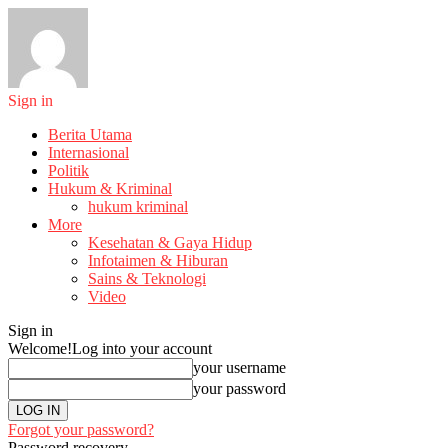
Sign in
Berita Utama
Internasional
Politik
Hukum & Kriminal
hukum kriminal
More
Kesehatan & Gaya Hidup
Infotaimen & Hiburan
Sains & Teknologi
Video
Sign in
Welcome!
Log into your account
your username
your password
Forgot your password?
Password recovery