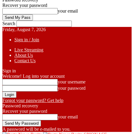
Recover your password
your email
Search
Friday, August 7, 2026
Sign in / Join
Live Streaming
About Us
Contact Us
Sign in
Welcome! Log into your account
your username
your password
Forgot your password? Get help
Password recovery
Recover your password
your email
A password will be e-mailed to you.