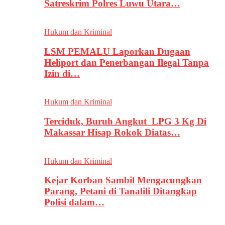
Satreskrim Polres Luwu Utara…
Hukum dan Kriminal
LSM PEMALU Laporkan Dugaan
Heliport dan Penerbangan Ilegal Tanpa
Izin di…
Hukum dan Kriminal
Terciduk, Buruh Angkut LPG 3 Kg Di
Makassar Hisap Rokok Diatas…
Hukum dan Kriminal
Kejar Korban Sambil Mengacungkan
Parang, Petani di Tanalili Ditangkap
Polisi dalam…