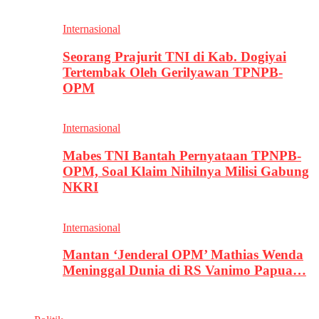
Internasional
Seorang Prajurit TNI di Kab. Dogiyai
Tertembak Oleh Gerilyawan TPNPB-
OPM
Internasional
Mabes TNI Bantah Pernyataan TPNPB-
OPM, Soal Klaim Nihilnya Milisi Gabung
NKRI
Internasional
Mantan ‘Jenderal OPM’ Mathias Wenda
Meninggal Dunia di RS Vanimo Papua…