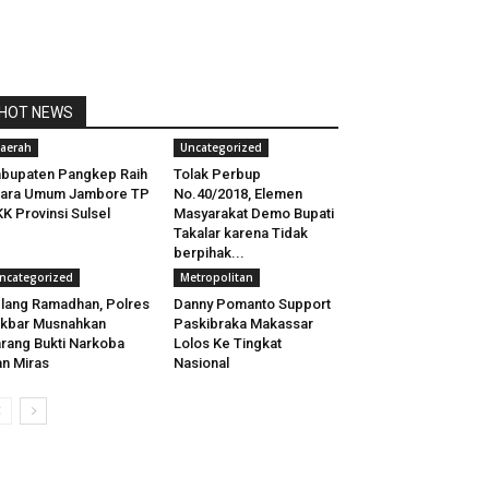
HOT NEWS
aerah
Uncategorized
bupaten Pangkep Raih
Tolak Perbup
uara Umum Jambore TP
No.40/2018, Elemen
K Provinsi Sulsel
Masyarakat Demo Bupati
Takalar karena Tidak
berpihak...
ncategorized
Metropolitan
lang Ramadhan, Polres
Danny Pomanto Support
kbar Musnahkan
Paskibraka Makassar
rang Bukti Narkoba
Lolos Ke Tingkat
n Miras
Nasional