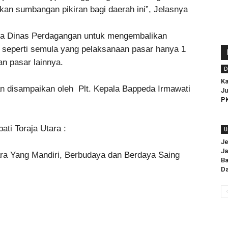
kan sumbangan pikiran bagi daerah ini”, Jelasnya
ada Dinas Perdagangan untuk mengembalikan
a seperti semula yang pelaksanaan pasar hanya 1
an pasar lainnya.
D
Ka
n disampaikan oleh Plt. Kepala Bappeda Irmawati
J
PK
ati Toraja Utara :
U
Je
Ja
ara Yang Mandiri, Berbudaya dan Berdaya Saing
Ba
Da