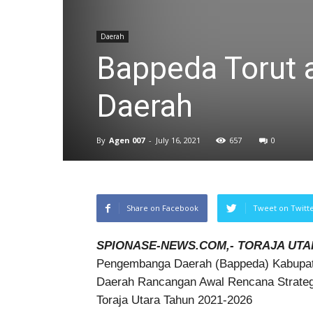
Daerah
Bappeda Torut 
Daerah
By
Agen 007
-
July 16, 2021
657
0
Share on Facebook
Tweet on Twitt
SPIONASE-NEWS.COM,- TORAJA UT
Pengembanga Daerah (Bappeda) Kabupate
Daerah Rancangan Awal Rencana Strate
Toraja Utara Tahun 2021-2026