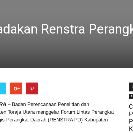
adakan Renstra Perang
er
P
ARA
– Badan Perencanaan Penelitian dan
C
n Toraja Utara menggelar Forum Lintas Perangkat
P
gis Perangkat Daerah (RENSTRA PD) Kabupaten
P
K