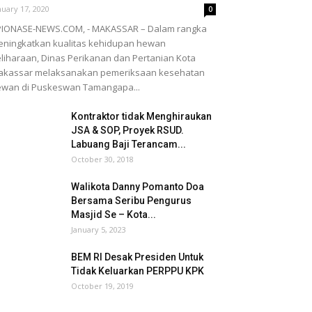
nuary 17, 2020
0
PIONASE-NEWS.COM, - MAKASSAR – Dalam rangka
ningkatkan kualitas kehidupan hewan
liharaan, Dinas Perikanan dan Pertanian Kota
akassar melaksanakan pemeriksaan kesehatan
wan di Puskeswan Tamangapa...
Kontraktor tidak Menghiraukan
JSA & SOP, Proyek RSUD.
Labuang Baji Terancam...
October 30, 2018
Walikota Danny Pomanto Doa
Bersama Seribu Pengurus
Masjid Se – Kota...
January 5, 2023
BEM RI Desak Presiden Untuk
Tidak Keluarkan PERPPU KPK
October 19, 2019