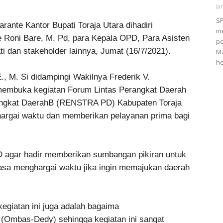
Ja
S
nte Kantor Bupati Toraja Utara dihadiri
me
e Roni Bare, M. Pd, para Kepala OPD, Para Asisten
pe
ti dan stakeholder lainnya, Jumat (16/7/2021).
M
he
., M. Si didampingi Wakilnya Frederik V.
membuka kegiatan Forum Lintas Perangkat Daerah
angkat DaerahB (RENSTRA PD) Kabupaten Toraja
argai waktu dan memberikan pelayanan prima bagi
 agar hadir memberikan sumbangan pikiran untuk
iasa menghargai waktu jika ingin memajukan daerah
kegiatan ini juga adalah bagaima
 (Ombas-Dedy) sehingga kegiatan ini sangat