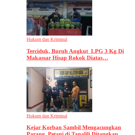
Hukum dan Kriminal
Terciduk, Buruh Angkut LPG 3 Kg Di
Makassar Hisap Rokok Diatas…
Hukum dan Kriminal
Kejar Korban Sambil Mengacungkan
Parang, Petani di Tanalili Ditangkap