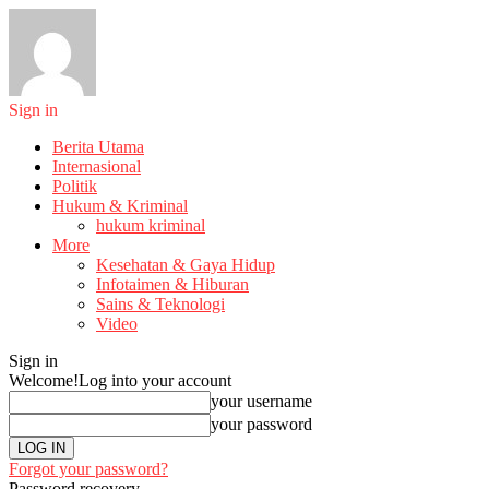
Sign in
Berita Utama
Internasional
Politik
Hukum & Kriminal
hukum kriminal
More
Kesehatan & Gaya Hidup
Infotaimen & Hiburan
Sains & Teknologi
Video
Sign in
Welcome!
Log into your account
your username
your password
Forgot your password?
Password recovery