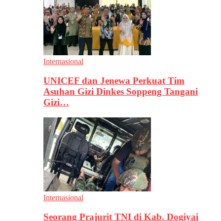
Internasional
UNICEF dan Jenewa Perkuat Tim
Asuhan Gizi Dinkes Soppeng Tangani
Gizi…
Internasional
Seorang Prajurit TNI di Kab. Dogiyai