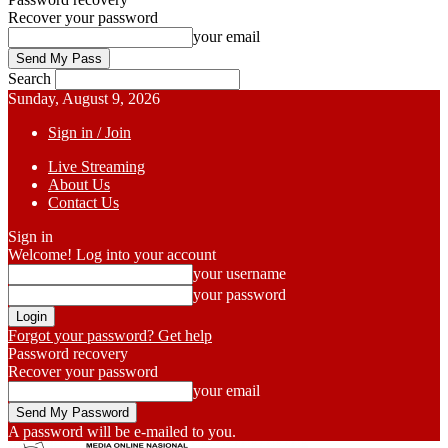
Recover your password
your email
Search
Sunday, August 9, 2026
Sign in / Join
Live Streaming
About Us
Contact Us
Sign in
Welcome! Log into your account
your username
your password
Forgot your password? Get help
Password recovery
Recover your password
your email
A password will be e-mailed to you.