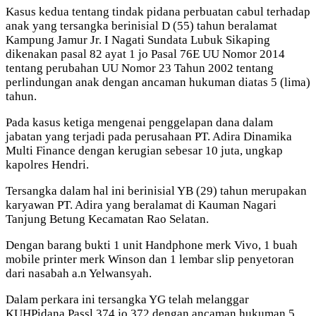
Kasus kedua tentang tindak pidana perbuatan cabul terhadap
anak yang tersangka berinisial D (55) tahun beralamat
Kampung Jamur Jr. I Nagati Sundata Lubuk Sikaping
dikenakan pasal 82 ayat 1 jo Pasal 76E UU Nomor 2014
tentang perubahan UU Nomor 23 Tahun 2002 tentang
perlindungan anak dengan ancaman hukuman diatas 5 (lima)
tahun.
Pada kasus ketiga mengenai penggelapan dana dalam
jabatan yang terjadi pada perusahaan PT. Adira Dinamika
Multi Finance dengan kerugian sebesar 10 juta, ungkap
kapolres Hendri.
Tersangka dalam hal ini berinisial YB (29) tahun merupakan
karyawan PT. Adira yang beralamat di Kauman Nagari
Tanjung Betung Kecamatan Rao Selatan.
Dengan barang bukti 1 unit Handphone merk Vivo, 1 buah
mobile printer merk Winson dan 1 lembar slip penyetoran
dari nasabah a.n Yelwansyah.
Dalam perkara ini tersangka YG telah melanggar
KUHPidana Passl 374 jo 372 dengan ancaman hukuman 5