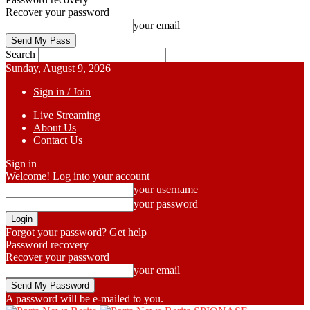
Recover your password
your email
Search
Sunday, August 9, 2026
Sign in / Join
Live Streaming
About Us
Contact Us
Sign in
Welcome! Log into your account
your username
your password
Forgot your password? Get help
Password recovery
Recover your password
your email
A password will be e-mailed to you.