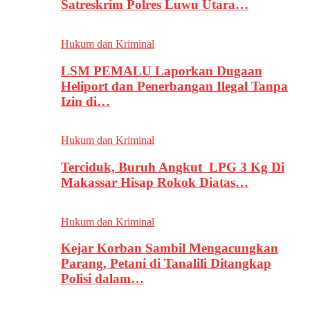
Satreskrim Polres Luwu Utara…
Hukum dan Kriminal
LSM PEMALU Laporkan Dugaan
Heliport dan Penerbangan Ilegal Tanpa
Izin di…
Hukum dan Kriminal
Terciduk, Buruh Angkut LPG 3 Kg Di
Makassar Hisap Rokok Diatas…
Hukum dan Kriminal
Kejar Korban Sambil Mengacungkan
Parang, Petani di Tanalili Ditangkap
Polisi dalam…