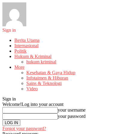
Sign in
Berita Utama
Internasional
Politik
Hukum & Kriminal
hukum kriminal
More
Kesehatan & Gaya Hidup
Infotaimen & Hiburan
Sains & Teknologi
Video
Sign in
Welcome!
Log into your account
your username
your password
Forgot your password?
Password recovery