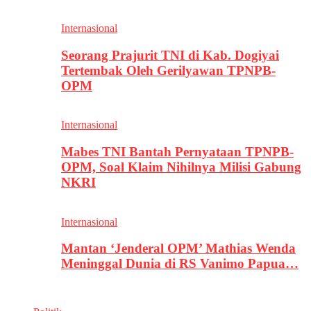
Internasional
Seorang Prajurit TNI di Kab. Dogiyai
Tertembak Oleh Gerilyawan TPNPB-
OPM
Internasional
Mabes TNI Bantah Pernyataan TPNPB-
OPM, Soal Klaim Nihilnya Milisi Gabung
NKRI
Internasional
Mantan ‘Jenderal OPM’ Mathias Wenda
Meninggal Dunia di RS Vanimo Papua…