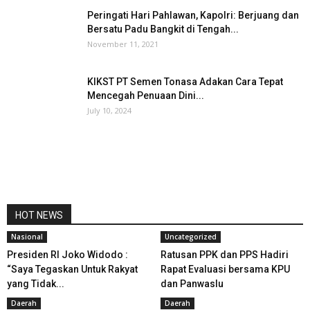
Peringati Hari Pahlawan, Kapolri: Berjuang dan
Bersatu Padu Bangkit di Tengah...
November 11, 2021
KIKST PT Semen Tonasa Adakan Cara Tepat
Mencegah Penuaan Dini...
July 10, 2024
HOT NEWS
Nasional
Uncategorized
Presiden RI Joko Widodo :
Ratusan PPK dan PPS Hadiri
“Saya Tegaskan Untuk Rakyat
Rapat Evaluasi bersama KPU
yang Tidak...
dan Panwaslu
Daerah
Daerah