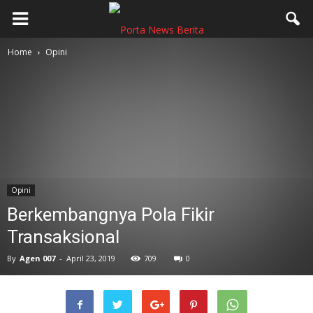
Home
Opini
Opini
Berkembangnya Pola Fikir
Transaksional
By
Agen 007
-
April 23, 2019
709
0