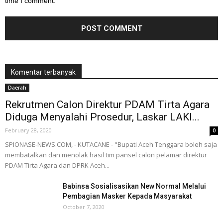
time I comment.
Komentar terbanyak
Daerah
Rekrutmen Calon Direktur PDAM Tirta Agara
Diduga Menyalahi Prosedur, Laskar LAKI...
February 28, 2020
0
SPIONASE-NEWS.COM, - KUTACANE - "Bupati Aceh Tenggara boleh saja
membatalkan dan menolak hasil tim pansel calon pelamar direktur
PDAM Tirta Agara dan DPRK Aceh...
Babinsa Sosialisasikan New Normal Melalui
Pembagian Masker Kepada Masyarakat
October 7, 2020