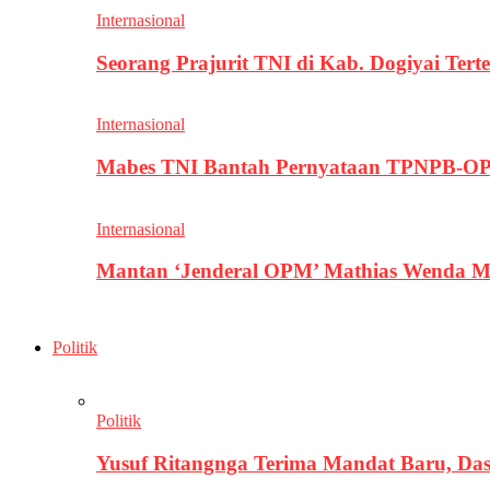
Internasional
Seorang Prajurit TNI di Kab. Dogiyai T
Internasional
Mabes TNI Bantah Pernyataan TPNPB-OPM
Internasional
Mantan ‘Jenderal OPM’ Mathias Wenda M
Politik
Politik
Yusuf Ritangnga Terima Mandat Baru, D