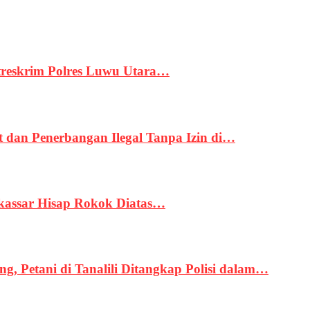
treskrim Polres Luwu Utara…
an Penerbangan Ilegal Tanpa Izin di…
kassar Hisap Rokok Diatas…
, Petani di Tanalili Ditangkap Polisi dalam…