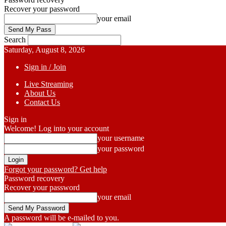
Recover your password
your email
Search
Saturday, August 8, 2026
Sign in / Join
Live Streaming
About Us
Contact Us
Sign in
Welcome! Log into your account
your username
your password
Forgot your password? Get help
Password recovery
Recover your password
your email
A password will be e-mailed to you.