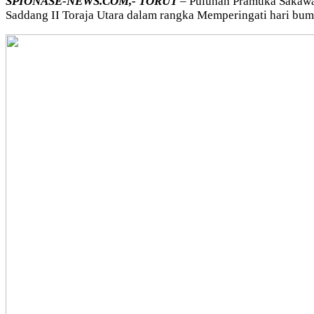
SPIONASE-NEWS.COM,- TORUT
– Puluhan Pramuka Sakawa
Saddang II Toraja Utara dalam rangka Memperingati hari bumi