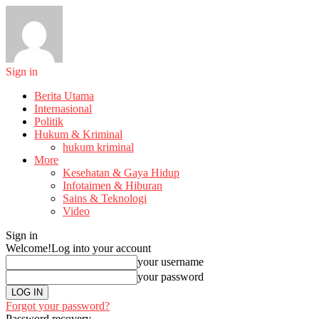
Sign in
Berita Utama
Internasional
Politik
Hukum & Kriminal
hukum kriminal
More
Kesehatan & Gaya Hidup
Infotaimen & Hiburan
Sains & Teknologi
Video
Sign in
Welcome!
Log into your account
your username
your password
Forgot your password?
Password recovery