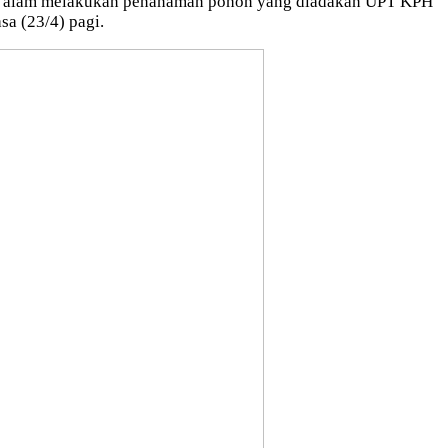
ta alam melakukan penanaman pohon yang diadakan UPT KPH
sa (23/4) pagi.