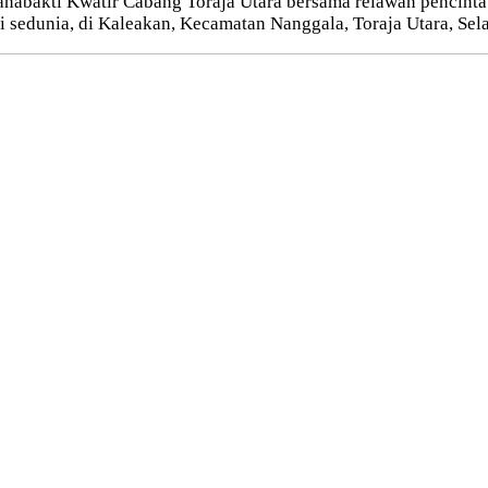
nabakti Kwatir Cabang Toraja Utara bersama relawan pencin
 sedunia, di Kaleakan, Kecamatan Nanggala, Toraja Utara, Sela