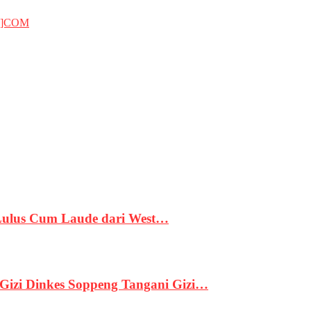
T]COM
 Lulus Cum Laude dari West…
izi Dinkes Soppeng Tangani Gizi…