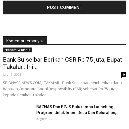
Komentar terbanyak
Ekonomi & Bisnis
Bank Sulselbar Berikan CSR Rp 75 juta, Bupati
Takalar : Ini...
July 19, 2021
0
SPIONASE-NEWS.COM,- TAKALAR - Bank Sulselbar memberikan dana
bantuan Corporate Social Responsibilty (CSR) sebesar Rp 75 juta
kepada Pemkab Takalar.
BAZNAS Dan BPJS Bulukumba Launching
Program Untuk Imam Desa Dan Kelurahan,...
August 5, 2021