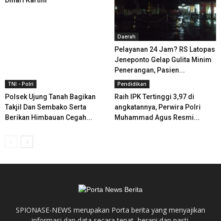
Dihari Kartini
Daerah
Pelayanan 24 Jam? RS Latopas
Jeneponto Gelap Gulita Minim
Penerangan, Pasien...
TNI - Polri
Pendidikan
Polsek Ujung Tanah Bagikan
Raih IPK Tertinggi 3,97 di
Takjil Dan Sembako Serta
angkatannya, Perwira Polri
Berikan Himbauan Cegah...
Muhammad Agus Resmi...
SPIONASE-NEWS merupakan Porta berita yang menyajikan
informasi dan data secara tepat, berani dan pasti.