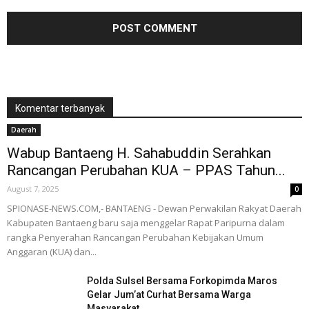
Komentar terbanyak
Daerah
Wabup Bantaeng H. Sahabuddin Serahkan
Rancangan Perubahan KUA – PPAS Tahun...
August 7, 2025
0
SPIONASE-NEWS.COM,- BANTAENG - Dewan Perwakilan Rakyat Daerah
Kabupaten Bantaeng baru saja menggelar Rapat Paripurna dalam
rangka Penyerahan Rancangan Perubahan Kebijakan Umum
Anggaran (KUA) dan...
Polda Sulsel Bersama Forkopimda Maros
Gelar Jum’at Curhat Bersama Warga
Masyarakat...