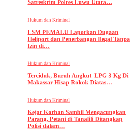
Satreskrim Polres Luwu Utara…
Hukum dan Kriminal
LSM PEMALU Laporkan Dugaan
Heliport dan Penerbangan Ilegal Tanpa
Izin di…
Hukum dan Kriminal
Terciduk, Buruh Angkut LPG 3 Kg Di
Makassar Hisap Rokok Diatas…
Hukum dan Kriminal
Kejar Korban Sambil Mengacungkan
Parang, Petani di Tanalili Ditangkap
Polisi dalam…