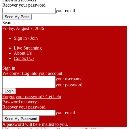
Recover your password
your email
Search
Friday, August 7, 2026
Sign in / Join
Live Streaming
About Us
Contact Us
Sign in
Welcome! Log into your account
your username
your password
Forgot your password? Get help
Password recovery
Recover your password
your email
A password will be e-mailed to you.