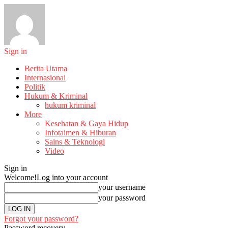
Sign in
Berita Utama
Internasional
Politik
Hukum & Kriminal
hukum kriminal
More
Kesehatan & Gaya Hidup
Infotaimen & Hiburan
Sains & Teknologi
Video
Sign in
Welcome!
Log into your account
your username
your password
Forgot your password?
Password recovery