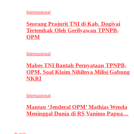
Internasional
Seorang Prajurit TNI di Kab. Dogiyai
Tertembak Oleh Gerilyawan TPNPB-
OPM
Internasional
Mabes TNI Bantah Pernyataan TPNPB-
OPM, Soal Klaim Nihilnya Milisi Gabung
NKRI
Internasional
Mantan ‘Jenderal OPM’ Mathias Wenda
Meninggal Dunia di RS Vanimo Papua…