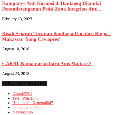
Kampanye Anti Korupsi di Bantaeng Ditandai
Penandatanganan Petisi Zona Integritas Anti...
February 13, 2023
Kisah Sejarah Turunan Sandiaga Uno dari Bugis –
Makassar ‘Sang Cawapres’
August 10, 2018
GARBI, Nama partai baru Anis Matta cs?
August 23, 2018
POPULAR CATEGORY
Daerah
3394
TNI - Polri
1846
Hukum dan Kriminal
847
Pemerintahan
840
Nasional
496