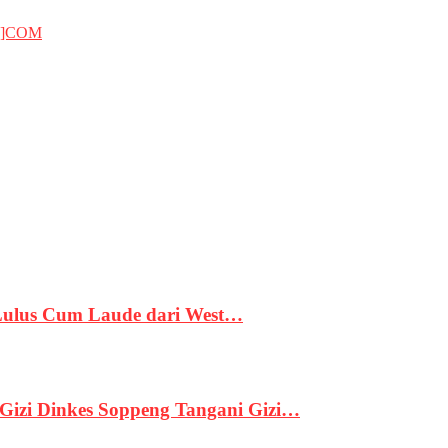
T]COM
 Lulus Cum Laude dari West…
izi Dinkes Soppeng Tangani Gizi…