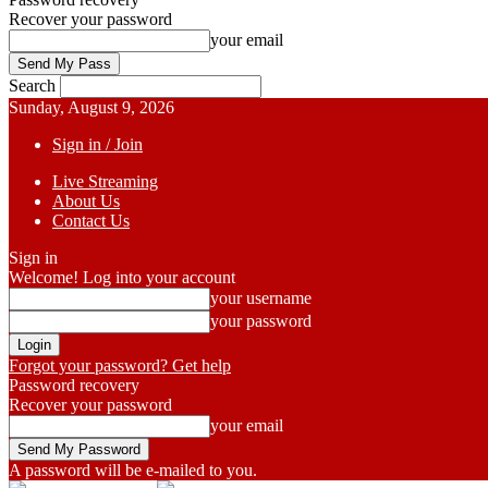
Recover your password
your email
Search
Sunday, August 9, 2026
Sign in / Join
Live Streaming
About Us
Contact Us
Sign in
Welcome! Log into your account
your username
your password
Forgot your password? Get help
Password recovery
Recover your password
your email
A password will be e-mailed to you.