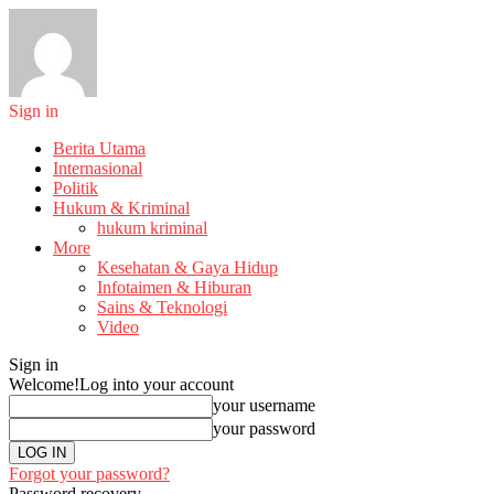
Sign in
Berita Utama
Internasional
Politik
Hukum & Kriminal
hukum kriminal
More
Kesehatan & Gaya Hidup
Infotaimen & Hiburan
Sains & Teknologi
Video
Sign in
Welcome!
Log into your account
your username
your password
Forgot your password?
Password recovery