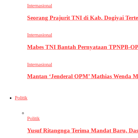
Internasional
Seorang Prajurit TNI di Kab. Dogiyai T
Internasional
Mabes TNI Bantah Pernyataan TPNPB-OPM
Internasional
Mantan ‘Jenderal OPM’ Mathias Wenda M
Politik
Politik
Yusuf Ritangnga Terima Mandat Baru, D