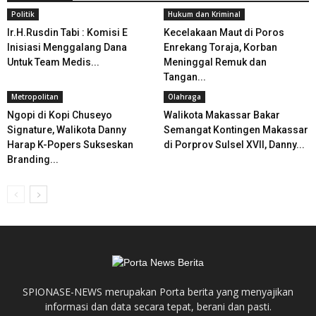
Politik
Hukum dan Kriminal
Ir.H.Rusdin Tabi : Komisi E
Kecelakaan Maut di Poros
Inisiasi Menggalang Dana
Enrekang Toraja, Korban
Untuk Team Medis...
Meninggal Remuk dan
Tangan...
Metropolitan
Olahraga
Ngopi di Kopi Chuseyo
Walikota Makassar Bakar
Signature, Walikota Danny
Semangat Kontingen Makassar
Harap K-Popers Sukseskan
di Porprov Sulsel XVII, Danny...
Branding...
SPIONASE-NEWS merupakan Porta berita yang menyajikan
informasi dan data secara tepat, berani dan pasti.