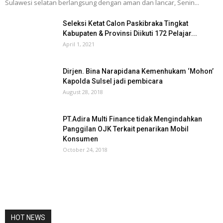
Sulawesi selatan berlangsung dengan aman dan lancar, Senin...
Seleksi Ketat Calon Paskibraka Tingkat
Kabupaten & Provinsi Diikuti 172 Pelajar...
April 1, 2021
Dirjen. Bina Narapidana Kemenhukam ‘Mohon’
Kapolda Sulsel jadi pembicara
August 28, 2018
PT.Adira Multi Finance tidak Mengindahkan
Panggilan OJK Terkait penarikan Mobil
Konsumen
October 24, 2018
HOT NEWS