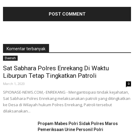
Komentar terbanyak
Daerah
Sat Sabhara Polres Enrekang Di Waktu
Liburpun Tetap Tingkatkan Patroli
March 1, 2020
0
SPIONASE-NEWS.COM,- ENREKANG - Mengantisipasi tindak kejahatan,
Sat Sabhara Polres Enrekang melaksanakan patroli yang ditingkatkan
ke Desa di Wilayah hukum Polres Enrekang, Patroli tersebut
dilaksanakan...
Propam Mabes Polri Sidak Polres Maros
Pemeriksaan Urine Personil Polri