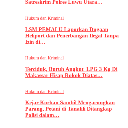
Satreskrim Polres Luwu Utara…
Hukum dan Kriminal
LSM PEMALU Laporkan Dugaan
Heliport dan Penerbangan Ilegal Tanpa
Izin di…
Hukum dan Kriminal
Terciduk, Buruh Angkut LPG 3 Kg Di
Makassar Hisap Rokok Diatas…
Hukum dan Kriminal
Kejar Korban Sambil Mengacungkan
Parang, Petani di Tanalili Ditangkap
Polisi dalam…