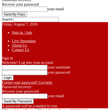
Recover your password
your email
Search
Friday, August 7, 2026
Sign in / Join
Live Streaming
About Us
Contact Us
Sign in
Welcome! Log into your account
your username
your password
Forgot your password? Get help
Password recovery
Recover your password
your email
A password will be e-mailed to you.