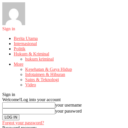
Sign in
Berita Utama
Internasional
Politik
Hukum & Kriminal
hukum kriminal
More
Kesehatan & Gaya Hidup
Infotaimen & Hiburan
Sains & Teknologi
Video
Sign in
Welcome!
Log into your account
your username
your password
Forgot your password?
Password recovery