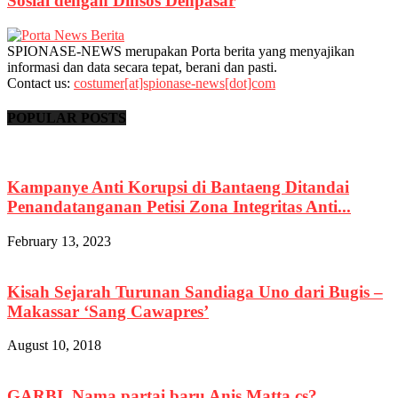
Sosial dengan Dinsos Denpasar
SPIONASE-NEWS merupakan Porta berita yang menyajikan
informasi dan data secara tepat, berani dan pasti.
Contact us:
costumer[at]spionase-news[dot]com
POPULAR POSTS
Kampanye Anti Korupsi di Bantaeng Ditandai
Penandatanganan Petisi Zona Integritas Anti...
February 13, 2023
Kisah Sejarah Turunan Sandiaga Uno dari Bugis –
Makassar ‘Sang Cawapres’
August 10, 2018
GARBI, Nama partai baru Anis Matta cs?