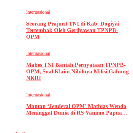
Internasional
Seorang Prajurit TNI di Kab. Dogiyai
Tertembak Oleh Gerilyawan TPNPB-
OPM
Internasional
Mabes TNI Bantah Pernyataan TPNPB-
OPM, Soal Klaim Nihilnya Milisi Gabung
NKRI
Internasional
Mantan ‘Jenderal OPM’ Mathias Wenda
Meninggal Dunia di RS Vanimo Papua…