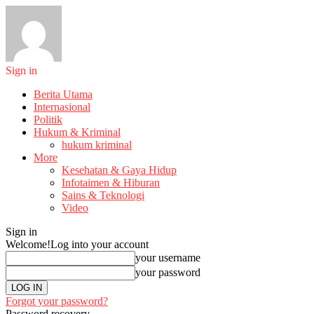
Sign in
Berita Utama
Internasional
Politik
Hukum & Kriminal
hukum kriminal
More
Kesehatan & Gaya Hidup
Infotaimen & Hiburan
Sains & Teknologi
Video
Sign in
Welcome!
Log into your account
your username
your password
Forgot your password?
Password recovery