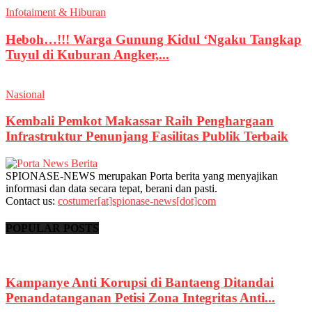
Infotaiment & Hiburan
Heboh…!!! Warga Gunung Kidul ‘Ngaku Tangkap
Tuyul di Kuburan Angker,...
Nasional
Kembali Pemkot Makassar Raih Penghargaan
Infrastruktur Penunjang Fasilitas Publik Terbaik
SPIONASE-NEWS merupakan Porta berita yang menyajikan
informasi dan data secara tepat, berani dan pasti.
Contact us:
costumer[at]spionase-news[dot]com
POPULAR POSTS
Kampanye Anti Korupsi di Bantaeng Ditandai
Penandatanganan Petisi Zona Integritas Anti...