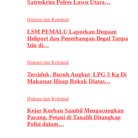
Satreskrim Polres Luwu Utara…
Hukum dan Kriminal
LSM PEMALU Laporkan Dugaan
Heliport dan Penerbangan Ilegal Tanpa
Izin di…
Hukum dan Kriminal
Terciduk, Buruh Angkut LPG 3 Kg Di
Makassar Hisap Rokok Diatas…
Hukum dan Kriminal
Kejar Korban Sambil Mengacungkan
Parang, Petani di Tanalili Ditangkap
Polisi dalam…