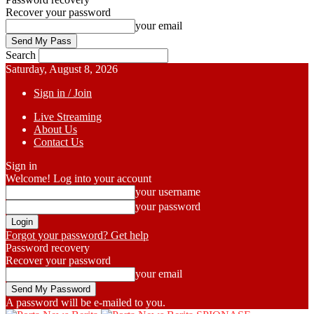
Recover your password
your email
Search
Saturday, August 8, 2026
Sign in / Join
Live Streaming
About Us
Contact Us
Sign in
Welcome! Log into your account
your username
your password
Forgot your password? Get help
Password recovery
Recover your password
your email
A password will be e-mailed to you.