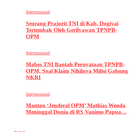
Internasional
Seorang Prajurit TNI di Kab. Dogiyai
Tertembak Oleh Gerilyawan TPNPB-
OPM
Internasional
Mabes TNI Bantah Pernyataan TPNPB-
OPM, Soal Klaim Nihilnya Milisi Gabung
NKRI
Internasional
Mantan ‘Jenderal OPM’ Mathias Wenda
Meninggal Dunia di RS Vanimo Papua…