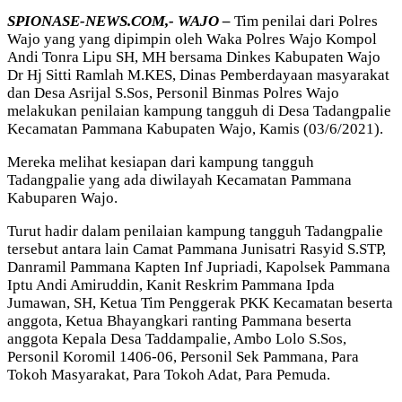
SPIONASE-NEWS.COM,- WAJO –
Tim penilai dari Polres
Wajo yang yang dipimpin oleh Waka Polres Wajo Kompol
Andi Tonra Lipu SH, MH bersama Dinkes Kabupaten Wajo
Dr Hj Sitti Ramlah M.KES, Dinas Pemberdayaan masyarakat
dan Desa Asrijal S.Sos, Personil Binmas Polres Wajo
melakukan penilaian kampung tangguh di Desa Tadangpalie
Kecamatan Pammana Kabupaten Wajo, Kamis (03/6/2021).
Mereka melihat kesiapan dari kampung tangguh
Tadangpalie yang ada diwilayah Kecamatan Pammana
Kabuparen Wajo.
Turut hadir dalam penilaian kampung tangguh Tadangpalie
tersebut antara lain Camat Pammana Junisatri Rasyid S.STP,
Danramil Pammana Kapten Inf Jupriadi, Kapolsek Pammana
Iptu Andi Amiruddin, Kanit Reskrim Pammana Ipda
Jumawan, SH, Ketua Tim Penggerak PKK Kecamatan beserta
anggota, Ketua Bhayangkari ranting Pammana beserta
anggota Kepala Desa Taddampalie, Ambo Lolo S.Sos,
Personil Koromil 1406-06, Personil Sek Pammana, Para
Tokoh Masyarakat, Para Tokoh Adat, Para Pemuda.