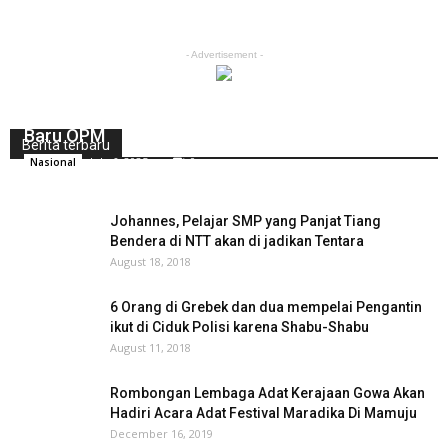
- Advertisement -
Bom Bekas Milik TNI yang Tidak Meledak, Amunisi
Baru OPM
Berita terbaru
July 6, 2025
0
Nasional
Johannes, Pelajar SMP yang Panjat Tiang
Bendera di NTT akan di jadikan Tentara
August 18, 2018
6 Orang di Grebek dan dua mempelai Pengantin
ikut di Ciduk Polisi karena Shabu-Shabu
August 11, 2018
Rombongan Lembaga Adat Kerajaan Gowa Akan
Hadiri Acara Adat Festival Maradika Di Mamuju
December 16, 2019