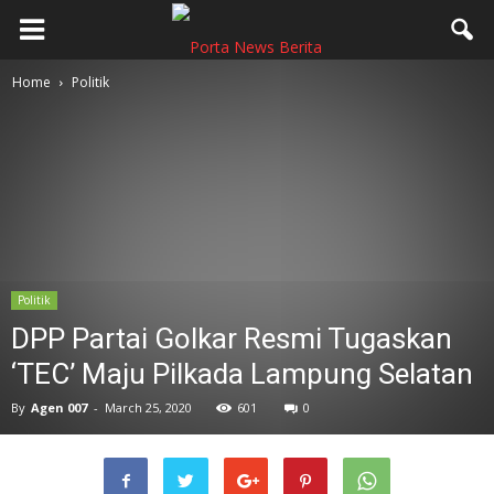
Home
Politik
Politik
DPP Partai Golkar Resmi Tugaskan
‘TEC’ Maju Pilkada Lampung Selatan
By
Agen 007
-
March 25, 2020
601
0