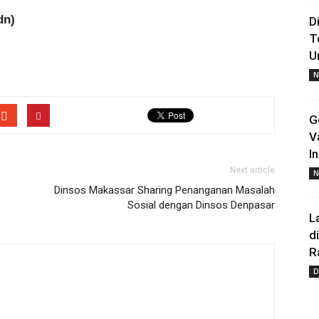
dn)
D
T
U
N
G
V
I
Next article
N
Dinsos Makassar Sharing Penanganan Masalah
Sosial dengan Dinsos Denpasar
L
d
R
D