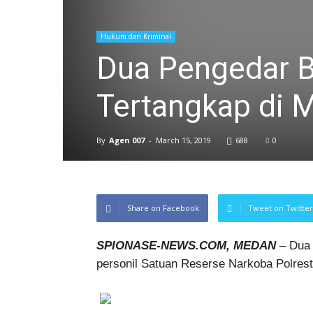
Hukum dan Kriminal
Dua Pengedar B
Tertangkap di 
By
Agen 007
-
March 15, 2019
688
0
Share on Facebook
Tweet on Twitter
SPIONASE-NEWS.COM, MEDAN
– Dua 
personil Satuan Reserse Narkoba Polres