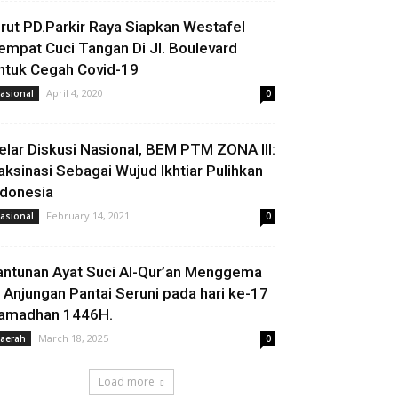
irut PD.Parkir Raya Siapkan Westafel
empat Cuci Tangan Di Jl. Boulevard
ntuk Cegah Covid-19
April 4, 2020
asional
0
elar Diskusi Nasional, BEM PTM ZONA III:
aksinasi Sebagai Wujud Ikhtiar Pulihkan
ndonesia
February 14, 2021
asional
0
antunan Ayat Suci Al-Qur’an Menggema
i Anjungan Pantai Seruni pada hari ke-17
amadhan 1446H.
March 18, 2025
aerah
0
Load more