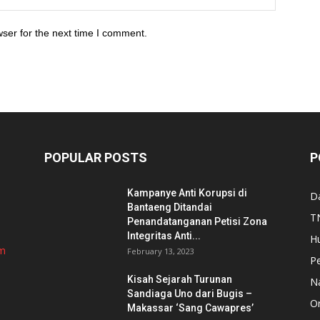
ser for the next time I comment.
POPULAR POSTS
P
Kampanye Anti Korupsi di
D
Bantaeng Ditandai
TN
Penandatanganan Petisi Zona
Integritas Anti...
H
om
February 13, 2023
P
Kisah Sejarah Turunan
N
Sandiaga Uno dari Bugis –
Or
Makassar ‘Sang Cawapres’