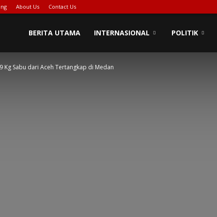
ing
About Us
Contact Us
BERITA UTAMA
INTERNASIONAL
POLITIK
 Kg Sabu dari Aceh Tertangkap di Medan