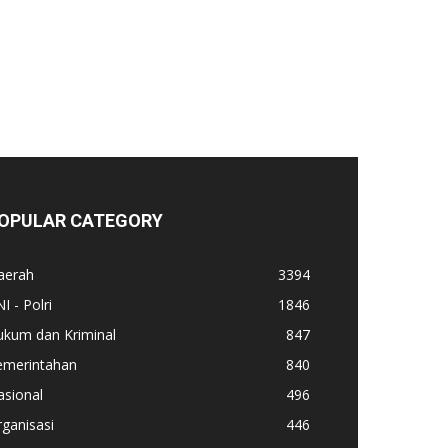
OPULAR CATEGORY
aerah
3394
I - Polri
1846
ukum dan Kriminal
847
emerintahan
840
asional
496
ganisasi
446