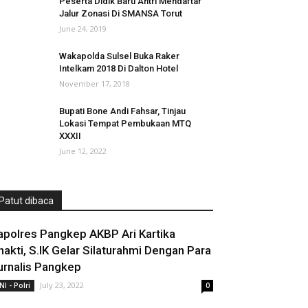
Peserta Didik Baru Antri Mendaftar
Jalur Zonasi Di SMANSA Torut
June 24, 2019
Wakapolda Sulsel Buka Raker
Intelkam 2018 Di Dalton Hotel
November 17, 2018
Bupati Bone Andi Fahsar, Tinjau
Lokasi Tempat Pembukaan MTQ
XXXII
June 12, 2022
Patut dibaca
apolres Pangkep AKBP Ari Kartika
hakti, S.IK Gelar Silaturahmi Dengan Para
urnalis Pangkep
July 23, 2022
NI - Polri
0