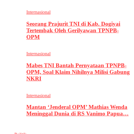
Internasional
Seorang Prajurit TNI di Kab. Dogiyai
Tertembak Oleh Gerilyawan TPNPB-
OPM
Internasional
Mabes TNI Bantah Pernyataan TPNPB-
OPM, Soal Klaim Nihilnya Milisi Gabung
NKRI
Internasional
Mantan ‘Jenderal OPM’ Mathias Wenda
Meninggal Dunia di RS Vanimo Papua…