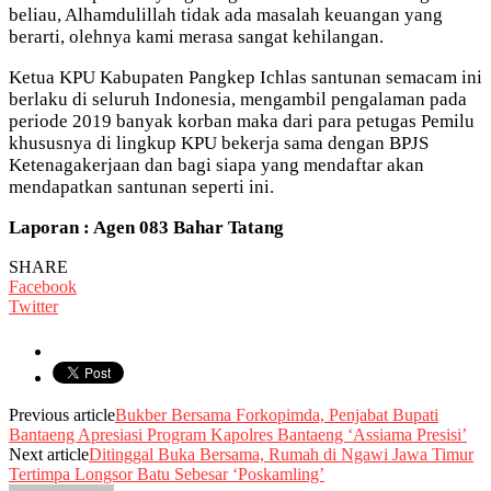
beliau, Alhamdulillah tidak ada masalah keuangan yang
berarti, olehnya kami merasa sangat kehilangan.
Ketua KPU Kabupaten Pangkep Ichlas santunan semacam ini
berlaku di seluruh Indonesia, mengambil pengalaman pada
periode 2019 banyak korban maka dari para petugas Pemilu
khususnya di lingkup KPU bekerja sama dengan BPJS
Ketenagakerjaan dan bagi siapa yang mendaftar akan
mendapatkan santunan seperti ini.
Laporan : Agen 083 Bahar Tatang
SHARE
Facebook
Twitter
Previous article
Bukber Bersama Forkopimda, Penjabat Bupati
Bantaeng Apresiasi Program Kapolres Bantaeng ‘Assiama Presisi’
Next article
Ditinggal Buka Bersama, Rumah di Ngawi Jawa Timur
Tertimpa Longsor Batu Sebesar ‘Poskamling’