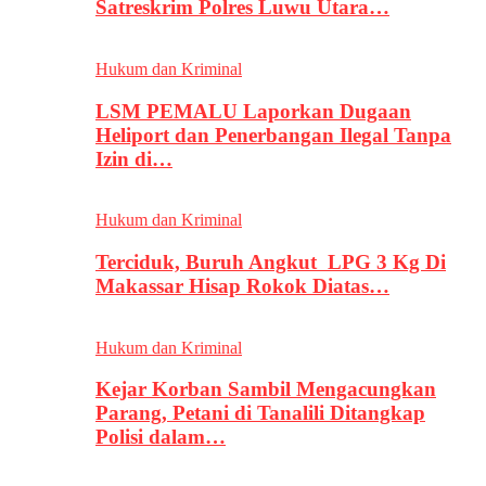
Satreskrim Polres Luwu Utara…
Hukum dan Kriminal
LSM PEMALU Laporkan Dugaan
Heliport dan Penerbangan Ilegal Tanpa
Izin di…
Hukum dan Kriminal
Terciduk, Buruh Angkut LPG 3 Kg Di
Makassar Hisap Rokok Diatas…
Hukum dan Kriminal
Kejar Korban Sambil Mengacungkan
Parang, Petani di Tanalili Ditangkap
Polisi dalam…