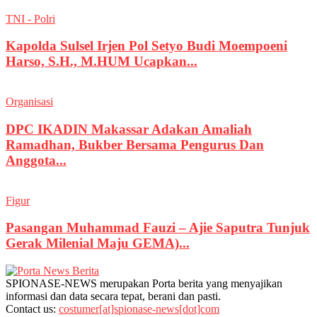
TNI - Polri
Kapolda Sulsel Irjen Pol Setyo Budi Moempoeni
Harso, S.H., M.HUM Ucapkan...
Organisasi
DPC IKADIN Makassar Adakan Amaliah
Ramadhan, Bukber Bersama Pengurus Dan
Anggota...
Figur
Pasangan Muhammad Fauzi – Ajie Saputra Tunjuk
Gerak Milenial Maju GEMA)...
SPIONASE-NEWS merupakan Porta berita yang menyajikan
informasi dan data secara tepat, berani dan pasti.
Contact us:
costumer[at]spionase-news[dot]com