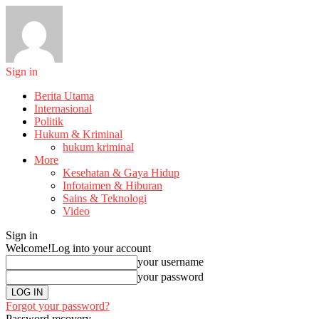
Sign in
Berita Utama
Internasional
Politik
Hukum & Kriminal
hukum kriminal
More
Kesehatan & Gaya Hidup
Infotaimen & Hiburan
Sains & Teknologi
Video
Sign in
Welcome!
Log into your account
your username
your password
Forgot your password?
Password recovery