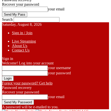
Recover your password
your email
Search
Saturday, August 8, 2026
Sign in / Join
Live Streaming
About Us
Contact Us
Sign in
Welcome! Log into your account
your username
your password
Forgot your password? Get help
Password recovery
Recover your password
your email
A password will be e-mailed to you.