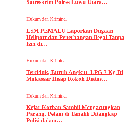
Satreskrim Polres Luwu Utara…
Hukum dan Kriminal
LSM PEMALU Laporkan Dugaan
Heliport dan Penerbangan Ilegal Tanpa
Izin di…
Hukum dan Kriminal
Terciduk, Buruh Angkut LPG 3 Kg Di
Makassar Hisap Rokok Diatas…
Hukum dan Kriminal
Kejar Korban Sambil Mengacungkan
Parang, Petani di Tanalili Ditangkap
Polisi dalam…