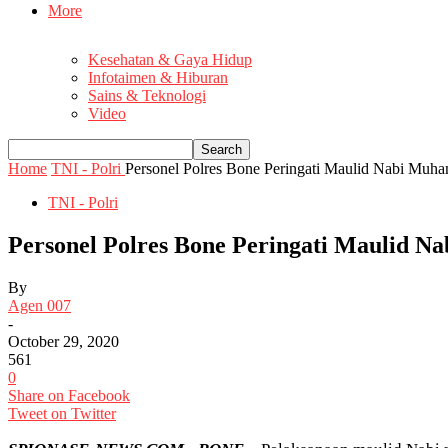
More
Kesehatan & Gaya Hidup
Infotaimen & Hiburan
Sains & Teknologi
Video
Home
TNI - Polri
Personel Polres Bone Peringati Maulid Nabi Mu
TNI - Polri
Personel Polres Bone Peringati Maulid 
By
Agen 007
-
October 29, 2020
561
0
Share on Facebook
Tweet on Twitter