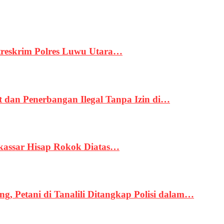
treskrim Polres Luwu Utara…
an Penerbangan Ilegal Tanpa Izin di…
kassar Hisap Rokok Diatas…
, Petani di Tanalili Ditangkap Polisi dalam…