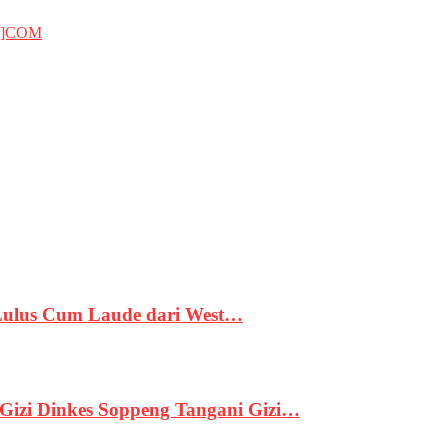
T]COM
 Lulus Cum Laude dari West…
izi Dinkes Soppeng Tangani Gizi…