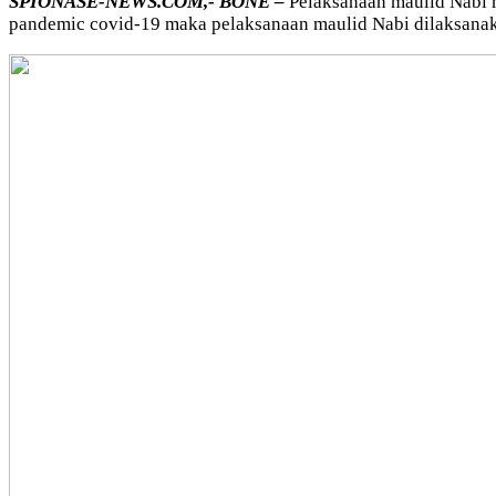
SPIONASE-NEWS.COM,- BONE –
Pelaksanaan maulid Nabi m
pandemic covid-19 maka pelaksanaan maulid Nabi dilaksanak