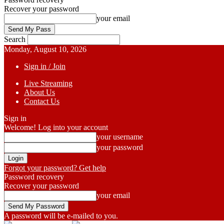
Recover your password
your email
Search
Monday, August 10, 2026
Sign in / Join
Live Streaming
About Us
Contact Us
Sign in
Welcome! Log into your account
your username
your password
Forgot your password? Get help
Password recovery
Recover your password
your email
A password will be e-mailed to you.