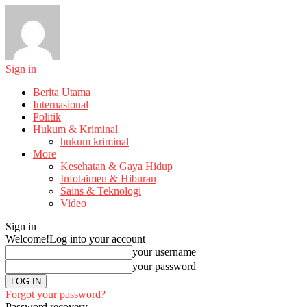
Sign in
Berita Utama
Internasional
Politik
Hukum & Kriminal
hukum kriminal
More
Kesehatan & Gaya Hidup
Infotaimen & Hiburan
Sains & Teknologi
Video
Sign in
Welcome!
Log into your account
your username
your password
Forgot your password?
Password recovery