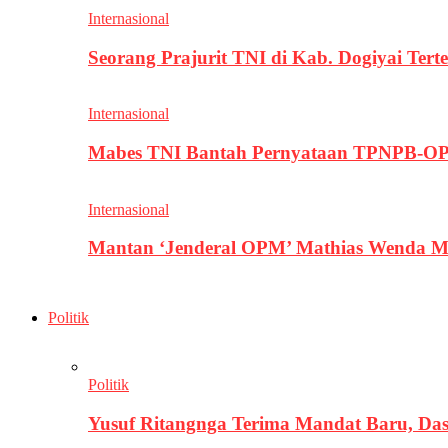
Internasional
Seorang Prajurit TNI di Kab. Dogiyai T
Internasional
Mabes TNI Bantah Pernyataan TPNPB-OPM
Internasional
Mantan ‘Jenderal OPM’ Mathias Wenda M
Politik
Politik
Yusuf Ritangnga Terima Mandat Baru, D