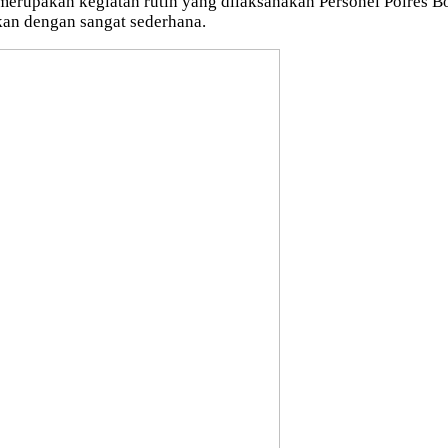
erupakan kegiatan rutin yang dilaksanakan Personel Polres Bo
an dengan sangat sederhana.