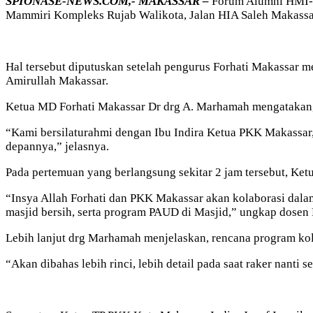
SPIONASE-NEWS.COM,- MAKASSAR –
Forum Alumni HMI-Wa
Mammiri Kompleks Rujab Walikota, Jalan HIA Saleh Makassa
Hal tersebut diputuskan setelah pengurus Forhati Makassar m
Amirullah Makassar.
Ketua MD Forhati Makassar Dr drg A. Marhamah mengatakan,
“Kami bersilaturahmi dengan Ibu Indira Ketua PKK Makassa
depannya,” jelasnya.
Pada pertemuan yang berlangsung sekitar 2 jam tersebut, Ke
“Insya Allah Forhati dan PKK Makassar akan kolaborasi dalam
masjid bersih, serta program PAUD di Masjid,” ungkap dosen
Lebih lanjut drg Marhamah menjelaskan, rencana program kola
“Akan dibahas lebih rinci, lebih detail pada saat raker nanti