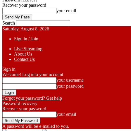
Recover your password
your email
Search
Saturday, August 8, 2026
Sign in / Join
Live Streaming
About Us
Contact Us
Sign in
Welcome! Log into your account
your username
your password
Forgot your password? Get help
Password recovery
Recover your password
your email
A password will be e-mailed to you.