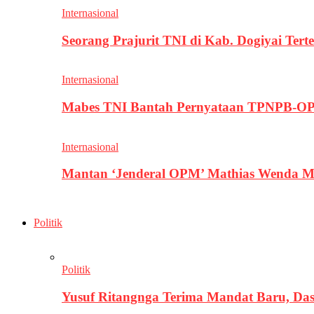
Internasional
Seorang Prajurit TNI di Kab. Dogiyai T
Internasional
Mabes TNI Bantah Pernyataan TPNPB-OPM
Internasional
Mantan ‘Jenderal OPM’ Mathias Wenda M
Politik
Politik
Yusuf Ritangnga Terima Mandat Baru, D