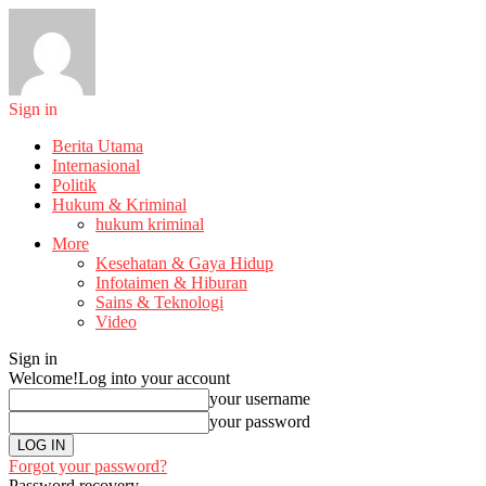
Sign in
Berita Utama
Internasional
Politik
Hukum & Kriminal
hukum kriminal
More
Kesehatan & Gaya Hidup
Infotaimen & Hiburan
Sains & Teknologi
Video
Sign in
Welcome!
Log into your account
your username
your password
Forgot your password?
Password recovery