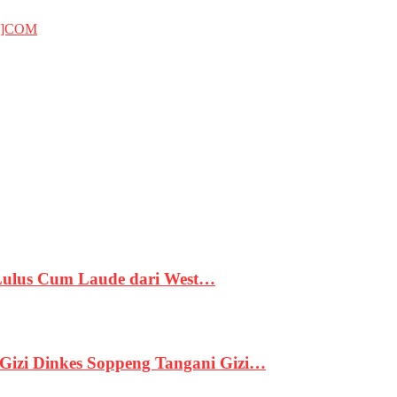
T]COM
 Lulus Cum Laude dari West…
izi Dinkes Soppeng Tangani Gizi…