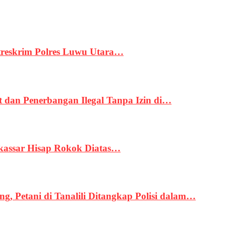
treskrim Polres Luwu Utara…
an Penerbangan Ilegal Tanpa Izin di…
kassar Hisap Rokok Diatas…
, Petani di Tanalili Ditangkap Polisi dalam…