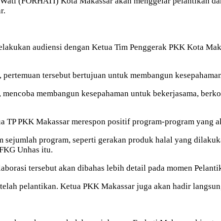
ti (FORHATI) Kota Makassar akan menggelar pelantikan dan 
r.
elakukan audiensi dengan Ketua Tim Penggerak PKK Kota Makass
 pertemuan tersebut bertujuan untuk membangun kesepahaman 
r, mencoba membangun kesepahaman untuk bekerjasama, berkol
tua TP PKK Makassar merespon positif program-program yang ak
 sejumlah program, seperti gerakan produk halal yang dilakuk
 FKG Unhas itu.
borasi tersebut akan dibahas lebih detail pada momen Pelanti
 setelah pelantikan. Ketua PKK Makassar juga akan hadir langsu