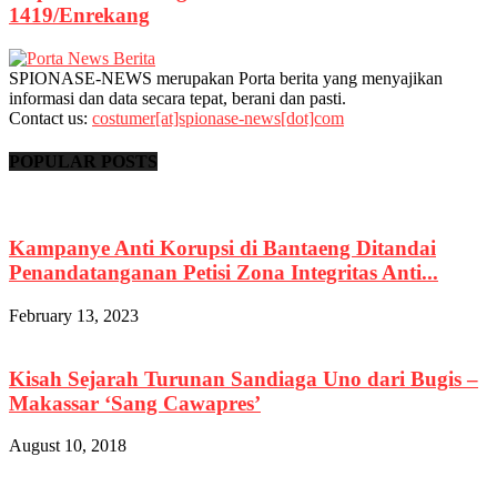
1419/Enrekang
SPIONASE-NEWS merupakan Porta berita yang menyajikan
informasi dan data secara tepat, berani dan pasti.
Contact us:
costumer[at]spionase-news[dot]com
POPULAR POSTS
Kampanye Anti Korupsi di Bantaeng Ditandai
Penandatanganan Petisi Zona Integritas Anti...
February 13, 2023
Kisah Sejarah Turunan Sandiaga Uno dari Bugis –
Makassar ‘Sang Cawapres’
August 10, 2018