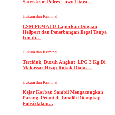
Satreskrim Polres Luwu Utara…
Hukum dan Kriminal
LSM PEMALU Laporkan Dugaan
Heliport dan Penerbangan Ilegal Tanpa
Izin di…
Hukum dan Kriminal
Terciduk, Buruh Angkut LPG 3 Kg Di
Makassar Hisap Rokok Diatas…
Hukum dan Kriminal
Kejar Korban Sambil Mengacungkan
Parang, Petani di Tanalili Ditangkap
Polisi dalam…