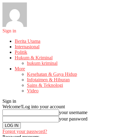
Sign in
Berita Utama
Internasional
Politik
Hukum & Kriminal
hukum kriminal
More
Kesehatan & Gaya Hidup
Infotaimen & Hiburan
Sains & Teknologi
Video
Sign in
Welcome!
Log into your account
your username
your password
Forgot your password?
Password recovery