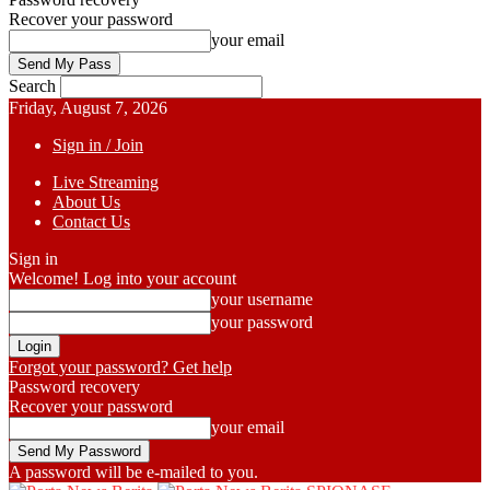
Recover your password
your email
Search
Friday, August 7, 2026
Sign in / Join
Live Streaming
About Us
Contact Us
Sign in
Welcome! Log into your account
your username
your password
Forgot your password? Get help
Password recovery
Recover your password
your email
A password will be e-mailed to you.