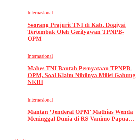
Internasional
Seorang Prajurit TNI di Kab. Dogiyai
Tertembak Oleh Gerilyawan TPNPB-
OPM
Internasional
Mabes TNI Bantah Pernyataan TPNPB-
OPM, Soal Klaim Nihilnya Milisi Gabung
NKRI
Internasional
Mantan ‘Jenderal OPM’ Mathias Wenda
Meninggal Dunia di RS Vanimo Papua…