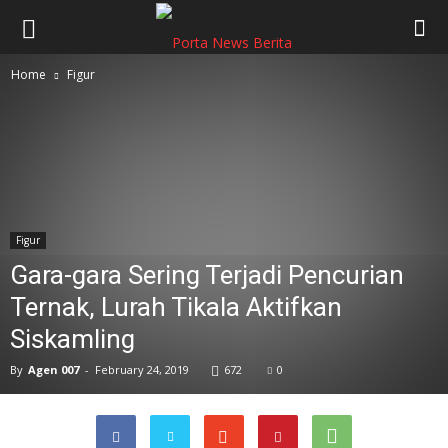
Home
Figur
Figur
Gara-gara Sering Terjadi Pencurian
Ternak, Lurah Tikala Aktifkan
Siskamling
By
Agen 007
-
February 24, 2019
672
0