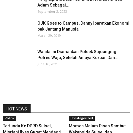
Adam Sebagai...
September 2, 2023
OJK Goes to Campus, Danny Ibaratkan Ekonomi
bak Jantung Manusia
March 29, 2019
Wanita Ini Diamankan Polsek Sajoanging
Polres Wajo, Setelah Aniaya Korban Dan...
June 16, 2021
HOT NEWS
Politik
Uncategorized
Tertunda Ke DPRD Sulsel,
Momen Malam Pisah Sambut
Misriani Ilyas Gugat Mendagri
Wakapolda Sulsel dan