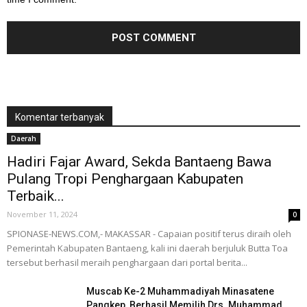
Komentar terbanyak
Daerah
Hadiri Fajar Award, Sekda Bantaeng Bawa
Pulang Tropi Penghargaan Kabupaten
Terbaik...
November 11, 2024
0
SPIONASE-NEWS.COM,- MAKASSAR - Capaian positif terus diraih oleh
Pemerintah Kabupaten Bantaeng, kali ini daerah berjuluk Butta Toa
tersebut berhasil meraih penghargaan dari portal berita...
Muscab Ke-2 Muhammadiyah Minasatene
Pangkep, Berhasil Memilih Drs. Muhammad