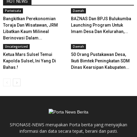
HOT NEWS
Pariwisata
Daerah
Bangkitkan Perekonomian
BAZNAS Dan BPJS Bulukumba
Toraja Dan Wisatawan, JRM
Launching Program Untuk
Libatkan Kaum Milineal
Imam Desa Dan Kelurahan,...
Berinovasi Dalam...
Uncategorized
Daerah
Ketua Mars Sulsel Temui
50 Orang Pustakawan Desa,
Kapolda Sulsel, Ini Yang Di
Ikuti Bimtek Peningkatan SDM
Bahas.!
Dinas Kearsipan Kabupaten...
SPIONASE-NEWS merupakan Porta berita yang menyajikan
informasi dan data secara tepat, berani dan pasti.