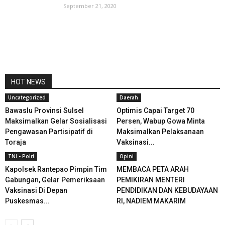
September 21, 2020
HOT NEWS
Uncategorized
Daerah
Bawaslu Provinsi Sulsel
Optimis Capai Target 70
Maksimalkan Gelar Sosialisasi
Persen, Wabup Gowa Minta
Pengawasan Partisipatif di
Maksimalkan Pelaksanaan
Toraja
Vaksinasi...
TNI - Polri
Opini
Kapolsek Rantepao Pimpin Tim
MEMBACA PETA ARAH
Gabungan, Gelar Pemeriksaan
PEMIKIRAN MENTERI
Vaksinasi Di Depan
PENDIDIKAN DAN KEBUDAYAAN
Puskesmas...
RI, NADIEM MAKARIM