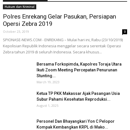
Hukum dan Kriminal
Polres Enrekang Gelar Pasukan, Persiapan
Opersi Zebra 2019
October 23, 2019
0
SPIONASE-NEWS.COM - ENREKANG – Mulai hari ini, Rabu (23/10/2019)
Kepolisian Republik Indonesia menggelar secara serentak Operasi
Zebra tahun 2019 di seluruh Indonesia. Secara khusus...
Bersama Forkopimda, Kapolres Toraja Utara
Ikuti Zoom Meeting Percepatan Penurunan
Stunting...
March 19, 2023
Ketua TP PKK Makassar Ajak Pasangan Usia
Subur Pahami Kesehatan Reproduksi...
August 1, 2025
Personel Dan Bhayangkari Yon C Pelopor
Kompak Kembangkan KRPL di Mako...