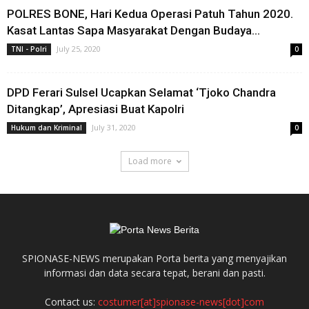
POLRES BONE, Hari Kedua Operasi Patuh Tahun 2020.
Kasat Lantas Sapa Masyarakat Dengan Budaya...
July 25, 2020
TNI - Polri
0
DPD Ferari Sulsel Ucapkan Selamat ‘Tjoko Chandra
Ditangkap’, Apresiasi Buat Kapolri
July 31, 2020
Hukum dan Kriminal
0
Load more
SPIONASE-NEWS merupakan Porta berita yang menyajikan
informasi dan data secara tepat, berani dan pasti.
Contact us:
costumer[at]spionase-news[dot]com