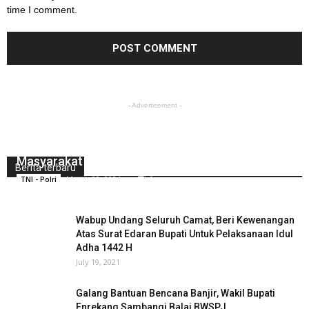
time I comment.
- Advertisement -
Berkah Bulan Suci Ramadhan, Polres Pangkep
Bersama Bhayangkari Berbagi Takjil Kepada
Masyarakat
Berita terbaru
March 23, 2024
0
TNI - Polri
Wabup Undang Seluruh Camat, Beri Kewenangan
Atas Surat Edaran Bupati Untuk Pelaksanaan Idul
Adha 1442 H
July 19, 2021
Galang Bantuan Bencana Banjir, Wakil Bupati
Enrekang Sambangi Balai BWSPJ