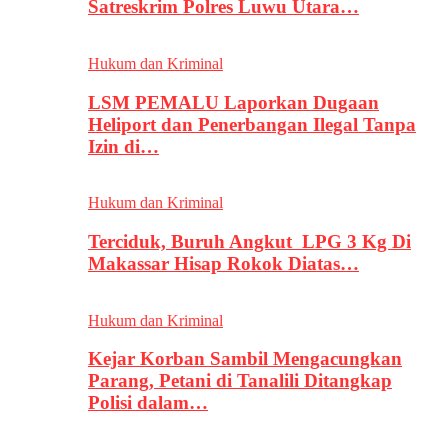
Satreskrim Polres Luwu Utara…
Hukum dan Kriminal
LSM PEMALU Laporkan Dugaan
Heliport dan Penerbangan Ilegal Tanpa
Izin di…
Hukum dan Kriminal
Terciduk, Buruh Angkut LPG 3 Kg Di
Makassar Hisap Rokok Diatas…
Hukum dan Kriminal
Kejar Korban Sambil Mengacungkan
Parang, Petani di Tanalili Ditangkap
Polisi dalam…