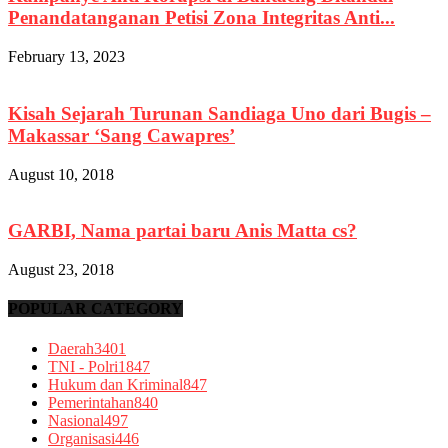
Penandatanganan Petisi Zona Integritas Anti...
February 13, 2023
Kisah Sejarah Turunan Sandiaga Uno dari Bugis –
Makassar ‘Sang Cawapres’
August 10, 2018
GARBI, Nama partai baru Anis Matta cs?
August 23, 2018
POPULAR CATEGORY
Daerah
3401
TNI - Polri
1847
Hukum dan Kriminal
847
Pemerintahan
840
Nasional
497
Organisasi
446