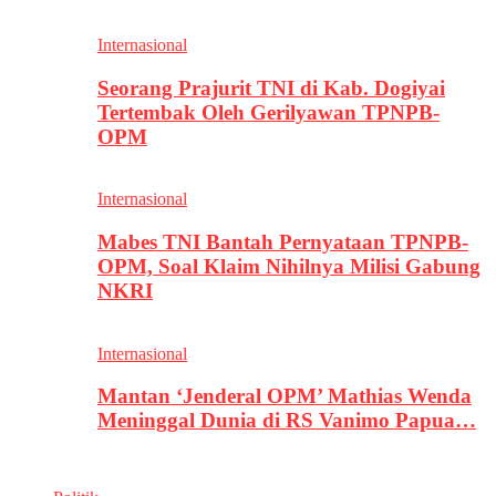
Internasional
Seorang Prajurit TNI di Kab. Dogiyai
Tertembak Oleh Gerilyawan TPNPB-
OPM
Internasional
Mabes TNI Bantah Pernyataan TPNPB-
OPM, Soal Klaim Nihilnya Milisi Gabung
NKRI
Internasional
Mantan ‘Jenderal OPM’ Mathias Wenda
Meninggal Dunia di RS Vanimo Papua…