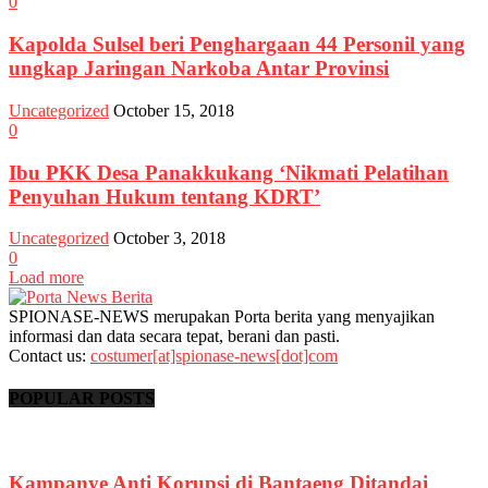
0
Kapolda Sulsel beri Penghargaan 44 Personil yang
ungkap Jaringan Narkoba Antar Provinsi
Uncategorized
October 15, 2018
0
Ibu PKK Desa Panakkukang ‘Nikmati Pelatihan
Penyuhan Hukum tentang KDRT’
Uncategorized
October 3, 2018
0
Load more
SPIONASE-NEWS merupakan Porta berita yang menyajikan
informasi dan data secara tepat, berani dan pasti.
Contact us:
costumer[at]spionase-news[dot]com
POPULAR POSTS
Kampanye Anti Korupsi di Bantaeng Ditandai