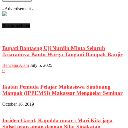
- Advertisement -
Berita terbaru
Bupati Bantaeng Uji Nurdin Minta Seluruh
Jajarannya Bantu Warga Tangani Dampak Banjir
Bencana Alam
July 5, 2025
0
Ikatan Pemuda Pelajar Mahasiswa Simbuang
Mappak (IPPEMSI) Makassar Menggelar Seminar
October 16, 2019
Insiden Garut, Kapolda umar : Mari Kita jaga
Sulsel tetap aman dengan Sifat Sipakatau,