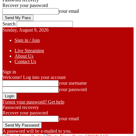
Recover your password
your email
Search
Sunday, August 9, 2026
Sign in / Join
Live Streaming
About Us
Contact Us
Sign in
Welcome! Log into your account
your username
your password
Forgot your password? Get help
Password recovery
Recover your password
your email
A password will be e-mailed to you.