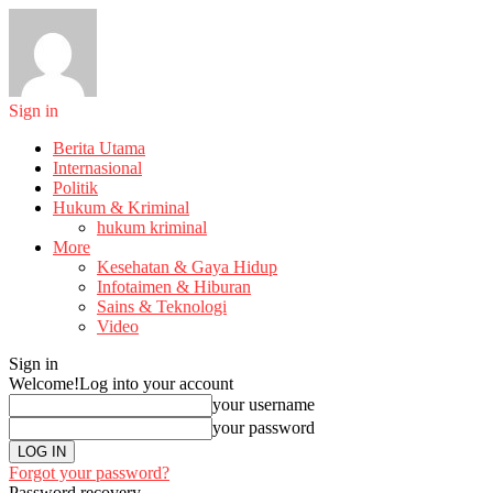
Sign in
Berita Utama
Internasional
Politik
Hukum & Kriminal
hukum kriminal
More
Kesehatan & Gaya Hidup
Infotaimen & Hiburan
Sains & Teknologi
Video
Sign in
Welcome!
Log into your account
your username
your password
Forgot your password?
Password recovery