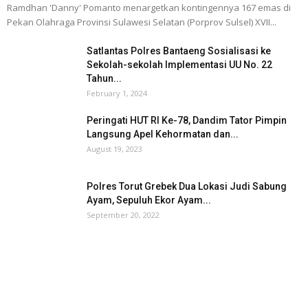
Ramdhan 'Danny' Pomanto menargetkan kontingennya 167 emas di
Pekan Olahraga Provinsi Sulawesi Selatan (Porprov Sulsel) XVII...
Satlantas Polres Bantaeng Sosialisasi ke
Sekolah-sekolah Implementasi UU No. 22
Tahun...
February 1, 2024
Peringati HUT RI Ke-78, Dandim Tator Pimpin
Langsung Apel Kehormatan dan...
August 19, 2023
Polres Torut Grebek Dua Lokasi Judi Sabung
Ayam, Sepuluh Ekor Ayam...
September 20, 2022