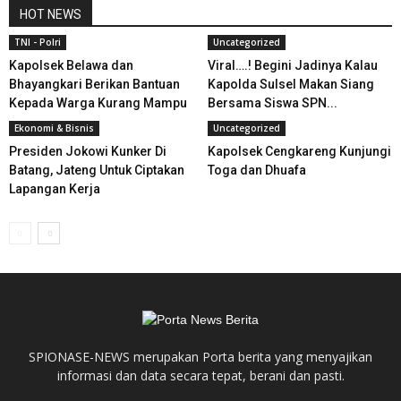
HOT NEWS
TNI - Polri
Uncategorized
Kapolsek Belawa dan
Viral….! Begini Jadinya Kalau
Bhayangkari Berikan Bantuan
Kapolda Sulsel Makan Siang
Kepada Warga Kurang Mampu
Bersama Siswa SPN...
Ekonomi & Bisnis
Uncategorized
Presiden Jokowi Kunker Di
Kapolsek Cengkareng Kunjungi
Batang, Jateng Untuk Ciptakan
Toga dan Dhuafa
Lapangan Kerja
SPIONASE-NEWS merupakan Porta berita yang menyajikan
informasi dan data secara tepat, berani dan pasti.