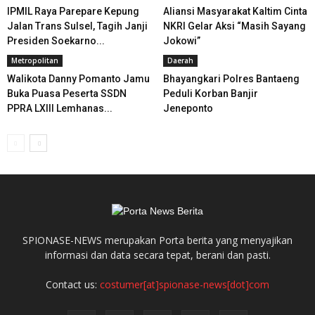
IPMIL Raya Parepare Kepung
Aliansi Masyarakat Kaltim Cinta
Jalan Trans Sulsel, Tagih Janji
NKRI Gelar Aksi “Masih Sayang
Presiden Soekarno...
Jokowi”
Metropolitan
Daerah
Walikota Danny Pomanto Jamu
Bhayangkari Polres Bantaeng
Buka Puasa Peserta SSDN
Peduli Korban Banjir
PPRA LXIII Lemhanas...
Jeneponto
SPIONASE-NEWS merupakan Porta berita yang menyajikan
informasi dan data secara tepat, berani dan pasti.
Contact us:
costumer[at]spionase-news[dot]com