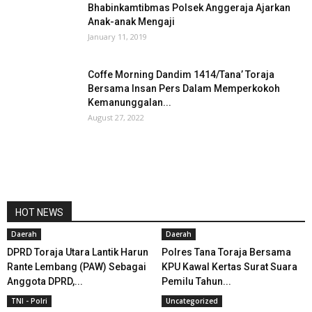
Bhabinkamtibmas Polsek Anggeraja Ajarkan
Anak-anak Mengaji
January 11, 2019
Coffe Morning Dandim 1414/Tana’ Toraja
Bersama Insan Pers Dalam Memperkokoh
Kemanunggalan...
August 27, 2022
HOT NEWS
Daerah
Daerah
DPRD Toraja Utara Lantik Harun
Polres Tana Toraja Bersama
Rante Lembang (PAW) Sebagai
KPU Kawal Kertas Surat Suara
Anggota DPRD,...
Pemilu Tahun...
TNI - Polri
Uncategorized