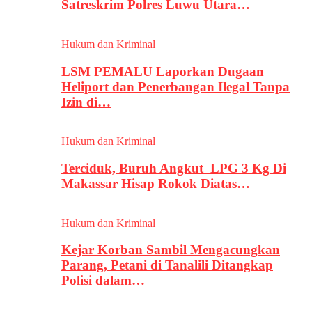
Satreskrim Polres Luwu Utara…
Hukum dan Kriminal
LSM PEMALU Laporkan Dugaan
Heliport dan Penerbangan Ilegal Tanpa
Izin di…
Hukum dan Kriminal
Terciduk, Buruh Angkut LPG 3 Kg Di
Makassar Hisap Rokok Diatas…
Hukum dan Kriminal
Kejar Korban Sambil Mengacungkan
Parang, Petani di Tanalili Ditangkap
Polisi dalam…