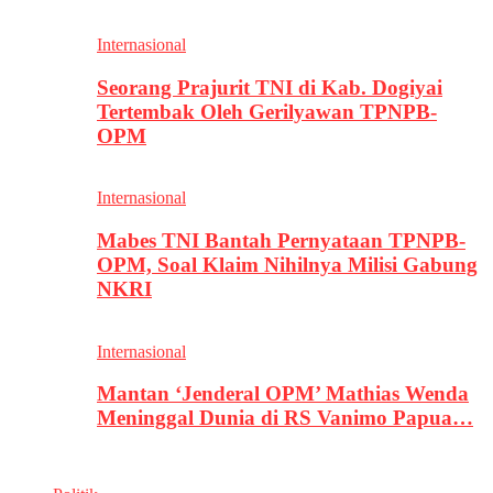
Internasional
Seorang Prajurit TNI di Kab. Dogiyai
Tertembak Oleh Gerilyawan TPNPB-
OPM
Internasional
Mabes TNI Bantah Pernyataan TPNPB-
OPM, Soal Klaim Nihilnya Milisi Gabung
NKRI
Internasional
Mantan ‘Jenderal OPM’ Mathias Wenda
Meninggal Dunia di RS Vanimo Papua…