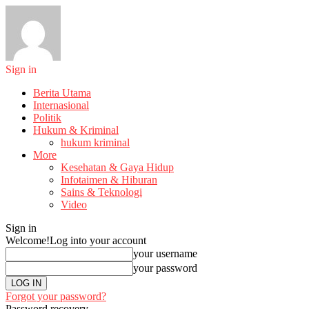
Sign in
Berita Utama
Internasional
Politik
Hukum & Kriminal
hukum kriminal
More
Kesehatan & Gaya Hidup
Infotaimen & Hiburan
Sains & Teknologi
Video
Sign in
Welcome!
Log into your account
your username
your password
Forgot your password?
Password recovery