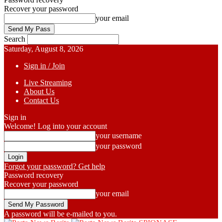
Recover your password
your email
Search
Saturday, August 8, 2026
Sign in / Join
Live Streaming
About Us
Contact Us
Sign in
Welcome! Log into your account
your username
your password
Forgot your password? Get help
Password recovery
Recover your password
your email
A password will be e-mailed to you.