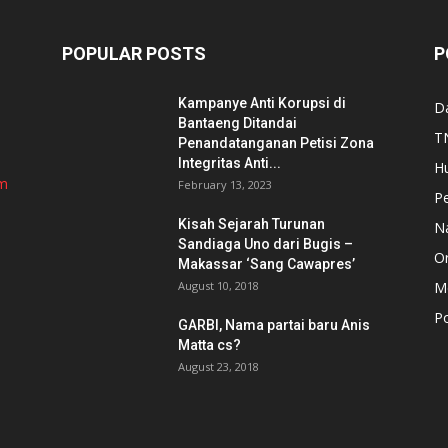
POPULAR POSTS
P
Kampanye Anti Korupsi di
D
Bantaeng Ditandai
TN
Penandatanganan Petisi Zona
Integritas Anti...
H
om
February 13, 2023
P
Kisah Sejarah Turunan
N
Sandiaga Uno dari Bugis –
Or
Makassar ‘Sang Cawapres’
August 10, 2018
Me
Po
GARBI, Nama partai baru Anis
Matta cs?
August 23, 2018