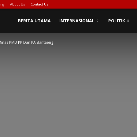
ing
About Us
Contact Us
BERITA UTAMA
INTERNASIONAL
POLITIK
 Dinas PMD PP Dan PA Bantaeng