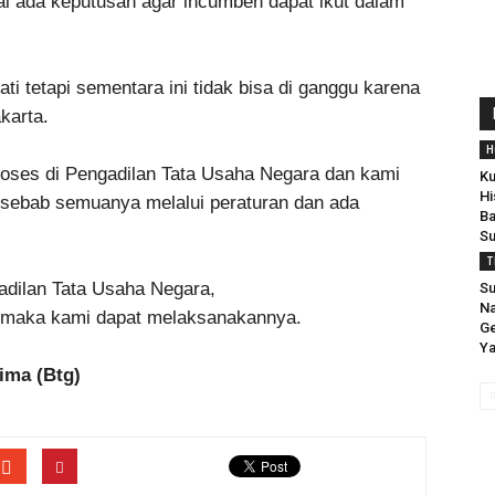
ai ada keputusan agar incumben dapat ikut dalam
 tetapi sementara ini tidak bisa di ganggu karena
karta.
H
roses di Pengadilan Tata Usaha Negara dan kami
K
Hi
 sebab semuanya melalui peraturan dan ada
Ba
Su
T
adilan Tata Usaha Negara,
S
Na
t maka kami dapat melaksanakannya.
Ge
Ya
ima (Btg)