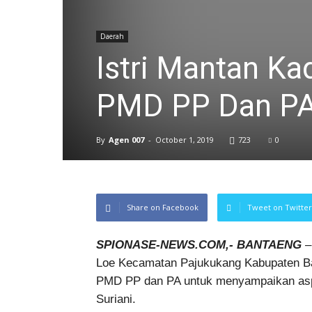
Daerah
Istri Mantan K
PMD PP Dan PA
By
Agen 007
-
October 1, 2019
723
0
Share on Facebook
Tweet on Twitter
SPIONASE-NEWS.COM,- BANTAENG
–
Loe Kecamatan Pajukukang Kabupaten Ba
PMD PP dan PA untuk menyampaikan aspir
Suriani.