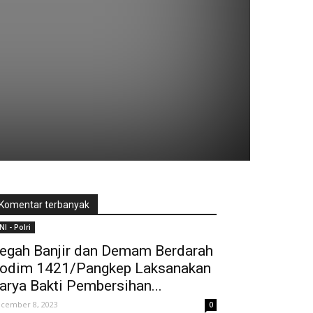
Komentar terbanyak
NI - Polri
egah Banjir dan Demam Berdarah
odim 1421/Pangkep Laksanakan
arya Bakti Pembersihan...
cember 8, 2023
0