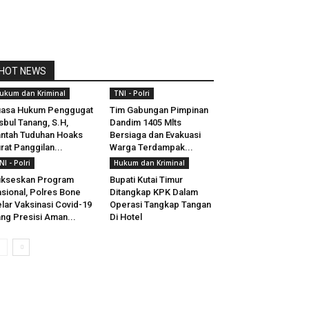
HOT NEWS
ukum dan Kriminal
TNI - Polri
uasa Hukum Penggugat
Tim Gabungan Pimpinan
sbul Tanang, S.H,
Dandim 1405 Mlts
ntah Tuduhan Hoaks
Bersiaga dan Evakuasi
rat Panggilan...
Warga Terdampak...
NI - Polri
Hukum dan Kriminal
ukseskan Program
Bupati Kutai Timur
sional, Polres Bone
Ditangkap KPK Dalam
lar Vaksinasi Covid-19
Operasi Tangkap Tangan
ng Presisi Aman...
Di Hotel