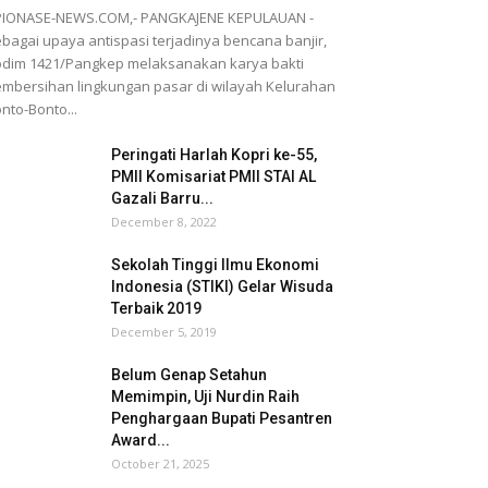
PIONASE-NEWS.COM,- PANGKAJENE KEPULAUAN -
bagai upaya antispasi terjadinya bencana banjir,
dim 1421/Pangkep melaksanakan karya bakti
mbersihan lingkungan pasar di wilayah Kelurahan
nto-Bonto...
Peringati Harlah Kopri ke-55,
PMII Komisariat PMII STAI AL
Gazali Barru...
December 8, 2022
Sekolah Tinggi Ilmu Ekonomi
Indonesia (STIKI) Gelar Wisuda
Terbaik 2019
December 5, 2019
Belum Genap Setahun
Memimpin, Uji Nurdin Raih
Penghargaan Bupati Pesantren
Award...
October 21, 2025