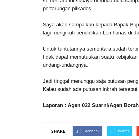
sementara ini supaya di tunda dulu samp
pertarungan pilkades.
Saya akan sampaikan kepada Bapak Bupati
lagi mengikuti pendidikan Lemhanas di Ja
Untuk tuntutannya sementara sudah terp
tidak dapat memutuskan suatu kebijakan
undang-undangnya.
Jadi tinggal menunggu saja putusan peng
Kalau sudah ada putusan inkrah tersebu
Laporan : Agen 022 Suarni/Agen Borah
SHARE
Facebook
Twitter