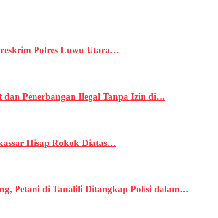
treskrim Polres Luwu Utara…
an Penerbangan Ilegal Tanpa Izin di…
kassar Hisap Rokok Diatas…
, Petani di Tanalili Ditangkap Polisi dalam…