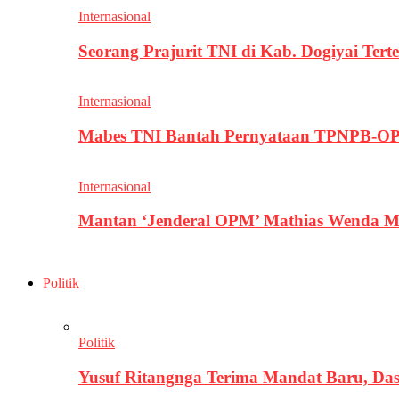
Internasional
Seorang Prajurit TNI di Kab. Dogiyai T
Internasional
Mabes TNI Bantah Pernyataan TPNPB-OPM
Internasional
Mantan ‘Jenderal OPM’ Mathias Wenda M
Politik
Politik
Yusuf Ritangnga Terima Mandat Baru, D