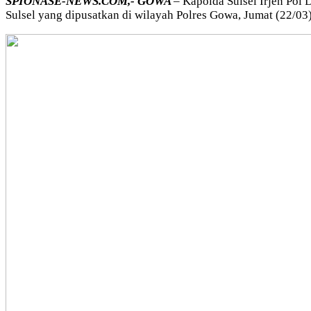
SPIONASE-NEWS.COM,- GOWA
– Kapolda Sulsel Irjen Pol
Sulsel yang dipusatkan di wilayah Polres Gowa, Jumat (22/03)