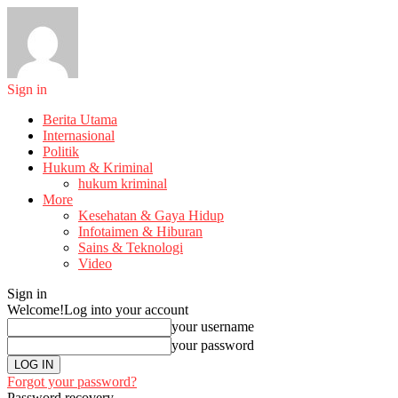
Sign in
Berita Utama
Internasional
Politik
Hukum & Kriminal
hukum kriminal
More
Kesehatan & Gaya Hidup
Infotaimen & Hiburan
Sains & Teknologi
Video
Sign in
Welcome!
Log into your account
your username
your password
Forgot your password?
Password recovery