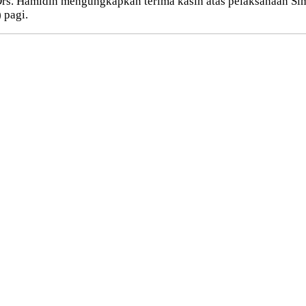
 Drs. Hamidin mengungkapkan terima kasih atas pelaksanaan Si
 pagi.