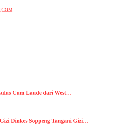
T]COM
 Lulus Cum Laude dari West…
izi Dinkes Soppeng Tangani Gizi…