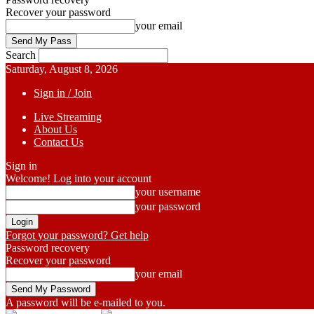
Recover your password
your email
Search
Saturday, August 8, 2026
Sign in / Join
Live Streaming
About Us
Contact Us
Sign in
Welcome! Log into your account
your username
your password
Forgot your password? Get help
Password recovery
Recover your password
your email
A password will be e-mailed to you.