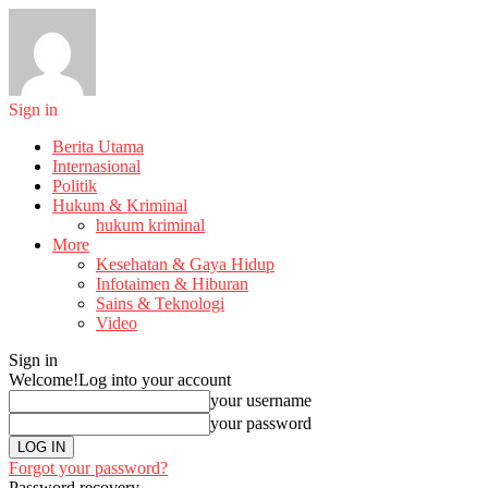
Sign in
Berita Utama
Internasional
Politik
Hukum & Kriminal
hukum kriminal
More
Kesehatan & Gaya Hidup
Infotaimen & Hiburan
Sains & Teknologi
Video
Sign in
Welcome!
Log into your account
your username
your password
Forgot your password?
Password recovery