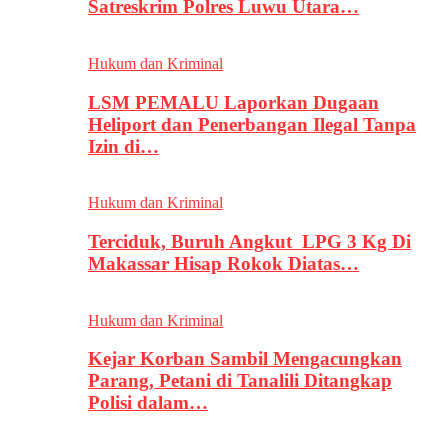
Satreskrim Polres Luwu Utara…
Hukum dan Kriminal
LSM PEMALU Laporkan Dugaan
Heliport dan Penerbangan Ilegal Tanpa
Izin di…
Hukum dan Kriminal
Terciduk, Buruh Angkut LPG 3 Kg Di
Makassar Hisap Rokok Diatas…
Hukum dan Kriminal
Kejar Korban Sambil Mengacungkan
Parang, Petani di Tanalili Ditangkap
Polisi dalam…