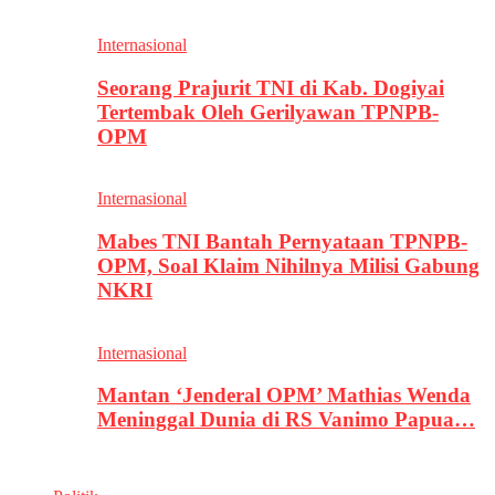
Internasional
Seorang Prajurit TNI di Kab. Dogiyai
Tertembak Oleh Gerilyawan TPNPB-
OPM
Internasional
Mabes TNI Bantah Pernyataan TPNPB-
OPM, Soal Klaim Nihilnya Milisi Gabung
NKRI
Internasional
Mantan ‘Jenderal OPM’ Mathias Wenda
Meninggal Dunia di RS Vanimo Papua…