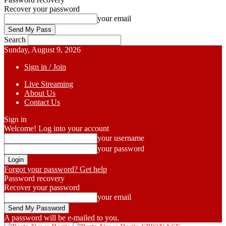
Recover your password
your email
Search
Sunday, August 9, 2026
Sign in / Join
Live Streaming
About Us
Contact Us
Sign in
Welcome! Log into your account
your username
your password
Forgot your password? Get help
Password recovery
Recover your password
your email
A password will be e-mailed to you.