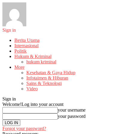
Sign in
Berita Utama
Internasional
Politik
Hukum & Kriminal
hukum kriminal
More
Kesehatan & Gaya Hidup
Infotaimen & Hiburan
Sains & Teknologi
Video
Sign in
Welcome!
Log into your account
your username
your password
Forgot your password?
Password recovery