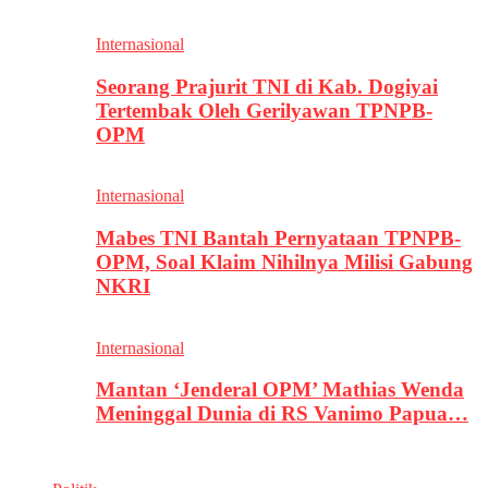
Internasional
Seorang Prajurit TNI di Kab. Dogiyai
Tertembak Oleh Gerilyawan TPNPB-
OPM
Internasional
Mabes TNI Bantah Pernyataan TPNPB-
OPM, Soal Klaim Nihilnya Milisi Gabung
NKRI
Internasional
Mantan ‘Jenderal OPM’ Mathias Wenda
Meninggal Dunia di RS Vanimo Papua…