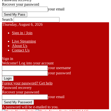
Recover your password
your email
Search
Thursday, August 6, 2026
Sign in / Join
Live Streaming
About Us
Contact Us
Sign in
Welcome! Log into your account
your username
your password
Forgot your password? Get help
Password recovery
Recover your password
your email
A password will be e-mailed to you.