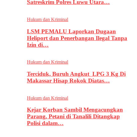
Satreskrim Polres Luwu Utara…
Hukum dan Kriminal
LSM PEMALU Laporkan Dugaan
Heliport dan Penerbangan Ilegal Tanpa
Izin di…
Hukum dan Kriminal
Terciduk, Buruh Angkut LPG 3 Kg Di
Makassar Hisap Rokok Diatas…
Hukum dan Kriminal
Kejar Korban Sambil Mengacungkan
Parang, Petani di Tanalili Ditangkap
Polisi dalam…