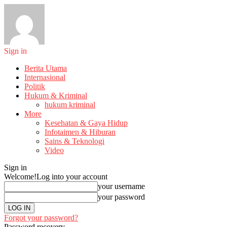
Sign in
Berita Utama
Internasional
Politik
Hukum & Kriminal
hukum kriminal
More
Kesehatan & Gaya Hidup
Infotaimen & Hiburan
Sains & Teknologi
Video
Sign in
Welcome!
Log into your account
your username
your password
Forgot your password?
Password recovery