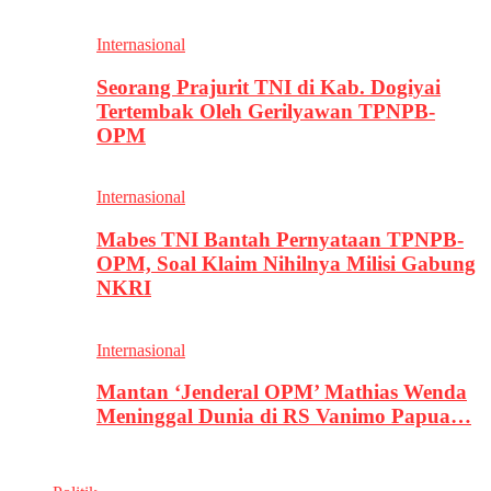
Internasional
Seorang Prajurit TNI di Kab. Dogiyai
Tertembak Oleh Gerilyawan TPNPB-
OPM
Internasional
Mabes TNI Bantah Pernyataan TPNPB-
OPM, Soal Klaim Nihilnya Milisi Gabung
NKRI
Internasional
Mantan ‘Jenderal OPM’ Mathias Wenda
Meninggal Dunia di RS Vanimo Papua…