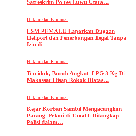
Satreskrim Polres Luwu Utara…
Hukum dan Kriminal
LSM PEMALU Laporkan Dugaan
Heliport dan Penerbangan Ilegal Tanpa
Izin di…
Hukum dan Kriminal
Terciduk, Buruh Angkut LPG 3 Kg Di
Makassar Hisap Rokok Diatas…
Hukum dan Kriminal
Kejar Korban Sambil Mengacungkan
Parang, Petani di Tanalili Ditangkap
Polisi dalam…