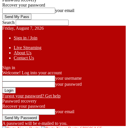
Recover your password
your email
Search
Friday, August 7, 2026
Sign in / Join
Live Streaming
About Us
Contact Us
Sign in
Welcome! Log into your account
your username
your password
Forgot your password? Get help
Password recovery
Recover your password
your email
A password will be e-mailed to you.