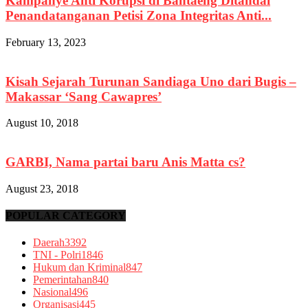
Kampanye Anti Korupsi di Bantaeng Ditandai
Penandatanganan Petisi Zona Integritas Anti...
February 13, 2023
Kisah Sejarah Turunan Sandiaga Uno dari Bugis –
Makassar ‘Sang Cawapres’
August 10, 2018
GARBI, Nama partai baru Anis Matta cs?
August 23, 2018
POPULAR CATEGORY
Daerah
3392
TNI - Polri
1846
Hukum dan Kriminal
847
Pemerintahan
840
Nasional
496
Organisasi
445