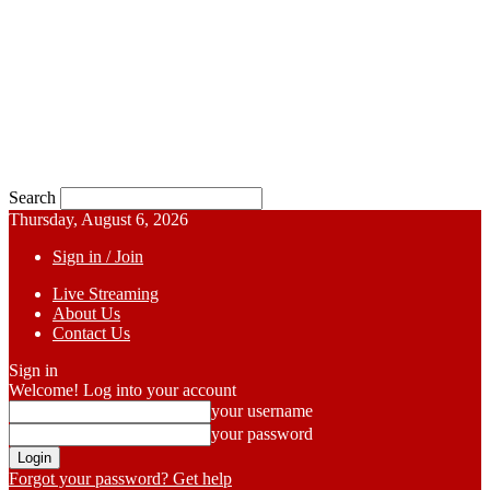
Search
Thursday, August 6, 2026
Sign in / Join
Live Streaming
About Us
Contact Us
Sign in
Welcome! Log into your account
your username
your password
Forgot your password? Get help