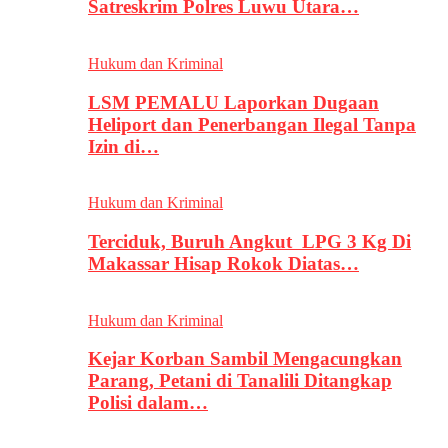
Satreskrim Polres Luwu Utara…
Hukum dan Kriminal
LSM PEMALU Laporkan Dugaan
Heliport dan Penerbangan Ilegal Tanpa
Izin di…
Hukum dan Kriminal
Terciduk, Buruh Angkut LPG 3 Kg Di
Makassar Hisap Rokok Diatas…
Hukum dan Kriminal
Kejar Korban Sambil Mengacungkan
Parang, Petani di Tanalili Ditangkap
Polisi dalam…