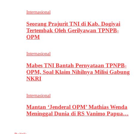
Internasional
Seorang Prajurit TNI di Kab. Dogiyai
Tertembak Oleh Gerilyawan TPNPB-
OPM
Internasional
Mabes TNI Bantah Pernyataan TPNPB-
OPM, Soal Klaim Nihilnya Milisi Gabung
NKRI
Internasional
Mantan ‘Jenderal OPM’ Mathias Wenda
Meninggal Dunia di RS Vanimo Papua…