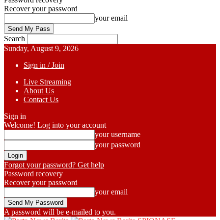
Recover your password
your email
Search
Sunday, August 9, 2026
Sign in / Join
Live Streaming
About Us
Contact Us
Sign in
Welcome! Log into your account
your username
your password
Forgot your password? Get help
Password recovery
Recover your password
your email
A password will be e-mailed to you.