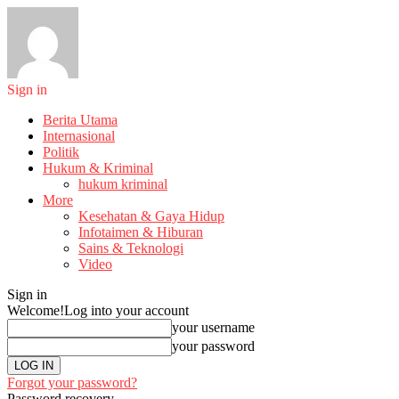
Sign in
Berita Utama
Internasional
Politik
Hukum & Kriminal
hukum kriminal
More
Kesehatan & Gaya Hidup
Infotaimen & Hiburan
Sains & Teknologi
Video
Sign in
Welcome!
Log into your account
your username
your password
Forgot your password?
Password recovery