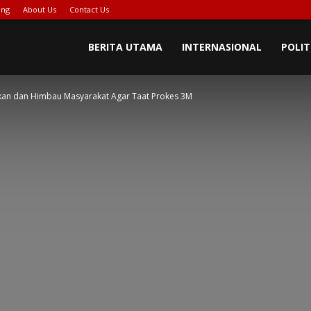
ing
About Us
Contact Us
PIONASE-
BERITA UTAMA
INTERNASIONAL
POLIT
tkan dan Himbau Masyarakat Agar Taat Prokes 3M
EWS[DOT]COM