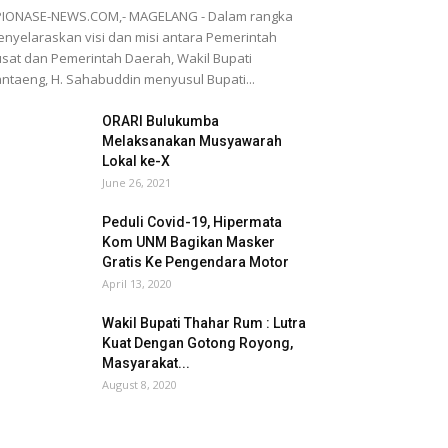
PIONASE-NEWS.COM,- MAGELANG - Dalam rangka
nyelaraskan visi dan misi antara Pemerintah
sat dan Pemerintah Daerah, Wakil Bupati
ntaeng, H. Sahabuddin menyusul Bupati...
ORARI Bulukumba
Melaksanakan Musyawarah
Lokal ke-X
June 26, 2021
Peduli Covid-19, Hipermata
Kom UNM Bagikan Masker
Gratis Ke Pengendara Motor
April 13, 2020
Wakil Bupati Thahar Rum : Lutra
Kuat Dengan Gotong Royong,
Masyarakat...
August 8, 2020