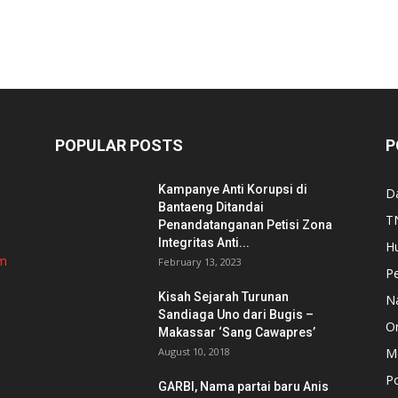
POPULAR POSTS
P
Kampanye Anti Korupsi di
D
Bantaeng Ditandai
TN
Penandatanganan Petisi Zona
Integritas Anti...
H
om
February 13, 2023
P
Kisah Sejarah Turunan
N
Sandiaga Uno dari Bugis –
Or
Makassar ‘Sang Cawapres’
August 10, 2018
Me
Po
GARBI, Nama partai baru Anis