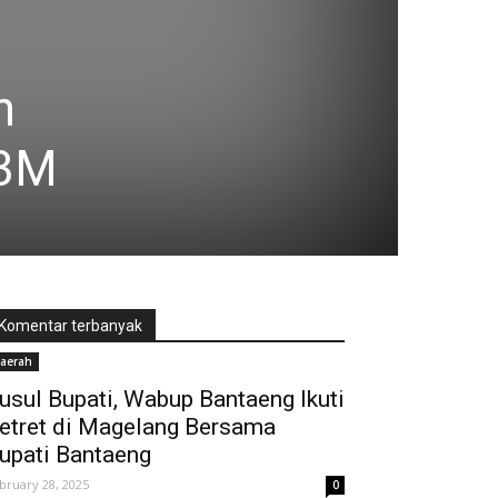
n
 3M
Komentar terbanyak
aerah
usul Bupati, Wabup Bantaeng Ikuti
etret di Magelang Bersama
upati Bantaeng
bruary 28, 2025
0