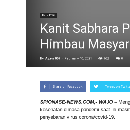
TNI - Polri
Kanit Sabhara P
Himbau Masyara
By
Agen 007
-
February 10, 2021
662
0
Share on Facebook
Tweet on Twitt
SPIONASE-NEWS.COM,- WAJO –
Mengi
kesehatan dimasa pandemi saat ini masih
penyebaran virus corona/covid-19.