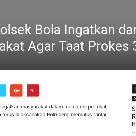
olsek Bola Ingatkan da
kat Agar Taat Prokes
er
D
ngatkan masyarakat dalam mematuhi protokol
S
 terus dilaksanakan Polri demi memutus rantai
R
B
Fe