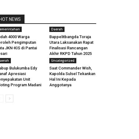
HOT NEWS
emerintahan
Daerah
dah 4000 Warga
Bappelitbangda Toraja
roleh Pengimputan
Utara Laksanakan Rapat
ta JKN-KIS di Pantai
Finalisasi Rancangan
sari
Akhir RKPD Tahun 2025
aerah
Uncategorized
bup Bulukumba Edy
Saat Commander Wish,
naf Apresiasi
Kapolda Sulsel Tekankan
nyepakatan Unit
Hal Ini Kepada
loting Program Madani
Anggotanya