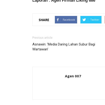
Laporan : Agen Firman Liking 686
SHARE
Facebook
Twitter
Previous article
Asnawin: ‘Media Daring Lahan Subur Bagi
Wartawan’
Agen 007