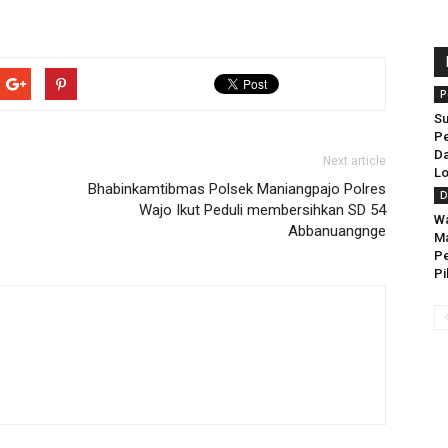
P
Su
Pe
Da
Next article
Lo
Bhabinkamtibmas Polsek Maniangpajo Polres
D
Wajo Ikut Peduli membersihkan SD 54
Wa
Abbanuangnge
Ma
Pe
Pi