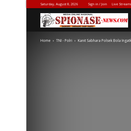
Saturday, August 8, 2026
Sign in / Join
Live Stream
S
Home
TNI - Polri
Kanit Sabhara Polsek Bola Inga
N