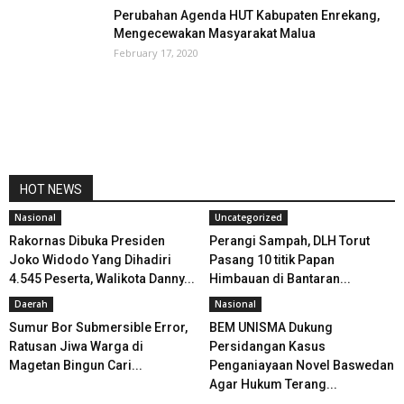
Perubahan Agenda HUT Kabupaten Enrekang,
Mengecewakan Masyarakat Malua
February 17, 2020
HOT NEWS
Nasional
Uncategorized
Rakornas Dibuka Presiden
Perangi Sampah, DLH Torut
Joko Widodo Yang Dihadiri
Pasang 10 titik Papan
4.545 Peserta, Walikota Danny...
Himbauan di Bantaran...
Daerah
Nasional
Sumur Bor Submersible Error,
BEM UNISMA Dukung
Ratusan Jiwa Warga di
Persidangan Kasus
Magetan Bingun Cari...
Penganiayaan Novel Baswedan
Agar Hukum Terang...