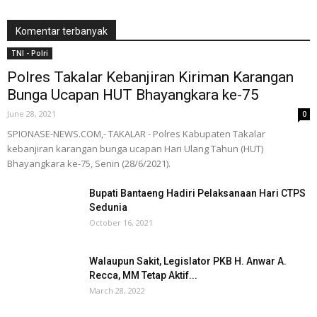
Komentar terbanyak
TNI - Polri
Polres Takalar Kebanjiran Kiriman Karangan
Bunga Ucapan HUT Bhayangkara ke-75
June 28, 2021
0
SPIONASE-NEWS.COM,- TAKALAR - Polres Kabupaten Takalar
kebanjiran karangan bunga ucapan Hari Ulang Tahun (HUT)
Bhayangkara ke-75, Senin (28/6/2021).
Bupati Bantaeng Hadiri Pelaksanaan Hari CTPS
Sedunia
October 16, 2021
Walaupun Sakit, Legislator PKB H. Anwar A.
Recca, MM Tetap Aktif...
March 28, 2022