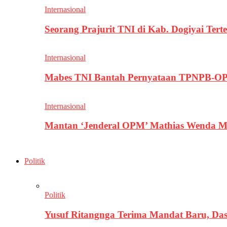
Internasional
Seorang Prajurit TNI di Kab. Dogiyai T
Internasional
Mabes TNI Bantah Pernyataan TPNPB-OPM
Internasional
Mantan ‘Jenderal OPM’ Mathias Wenda M
Politik
Politik
Yusuf Ritangnga Terima Mandat Baru, D