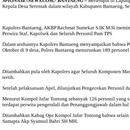
SPIONASE-NEWS.COM,- BANTAENG –
Bertempat di Lapan
Kepala Desa Serentak dalam wilayah Kabupaten Bantaeng, Sela
Kapolres Bantaeng, AKBP Rachmat Sumekar S.IK M.Si memimpi
Perwira Staf, Kapolsek dan Seluruh Personil Pam TPS
Dalam arahannya Kapolres Bantaeng menyampaikan bahwa Polr
Oktober di 9 desa, Polres Bantaeng menurunkan 189 personel
Ditambahkan pula oleh Kapolres agar Seluruh Komponen Masy
tertib.
Setelah pelaksanaan Apel, dilanjutkan Pengecekan Personil 
Menurut Kompol Jafar Tontong sebanyak 126 personil yang 
terdapat perwira pengendali dan Penanggungjawab dalam hal
Ditambahkan Kabag Ops Kompol Jafar Tontong bahwa selain P
Samapta Akp Syamsul Bahri SH MH.