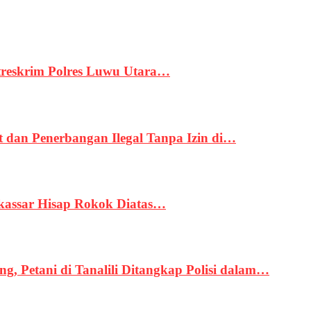
treskrim Polres Luwu Utara…
an Penerbangan Ilegal Tanpa Izin di…
kassar Hisap Rokok Diatas…
, Petani di Tanalili Ditangkap Polisi dalam…