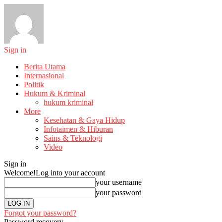
Sign in
Berita Utama
Internasional
Politik
Hukum & Kriminal
hukum kriminal
More
Kesehatan & Gaya Hidup
Infotaimen & Hiburan
Sains & Teknologi
Video
Sign in
Welcome!
Log into your account
your username
your password
Forgot your password?
Password recovery