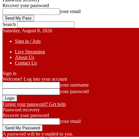
Recover your password
your email
Search
Saturday, August 8, 2026
Sign in / Join
Live Streaming
About Us
Contact Us
Sign in
Welcome! Log into your account
your username
your password
Forgot your password? Get help
Password recovery
Recover your password
your email
A password will be e-mailed to you.