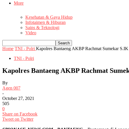
More
Kesehatan & Gaya Hidup
Infotaimen & Hiburan
Sains & Teknologi
Video
Home
TNI - Polri
Kapolres Bantaeng AKBP Rachmat Sumekar S.IK M
TNI - Polri
Kapolres Bantaeng AKBP Rachmat Sumeka
By
Agen 007
-
October 27, 2021
505
0
Share on Facebook
Tweet on Twitter