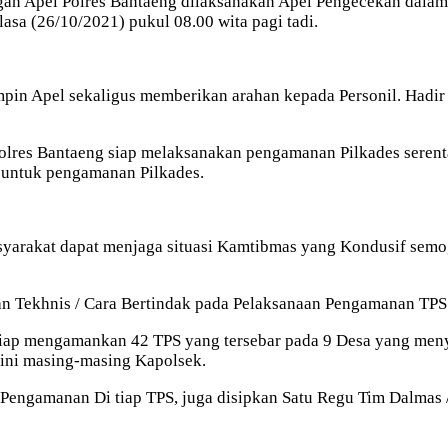
gan Apel Polres Bantaeng dilaksanakan Apel Pengecekan dala
sa (26/10/2021) pukul 08.00 wita pagi tadi.
n Apel sekaligus memberikan arahan kepada Personil. Hadir d
es Bantaeng siap melaksanakan pengamanan Pilkades serentak
 untuk pengamanan Pilkades.
arakat dapat menjaga situasi Kamtibmas yang Kondusif semoga
dan Tekhnis / Cara Bertindak pada Pelaksanaan Pengamanan TP
siap mengamankan 42 TPS yang tersebar pada 9 Desa yang men
 ini masing-masing Kapolsek.
engamanan Di tiap TPS, juga disipkan Satu Regu Tim Dalmas 