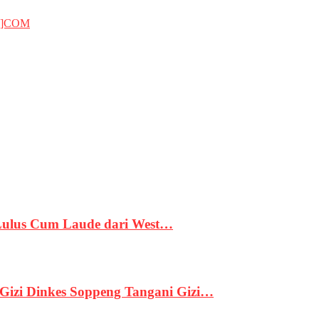
T]COM
 Lulus Cum Laude dari West…
izi Dinkes Soppeng Tangani Gizi…