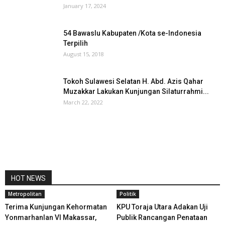
January 17, 2024
54 Bawaslu Kabupaten /Kota se-Indonesia
Terpilih
August 15, 2018
Tokoh Sulawesi Selatan H. Abd. Azis Qahar
Muzakkar Lakukan Kunjungan Silaturrahmi...
March 22, 2022
HOT NEWS
Metropolitan
Politik
Terima Kunjungan Kehormatan
KPU Toraja Utara Adakan Uji
Yonmarhanlan VI Makassar,
Publik Rancangan Penataan