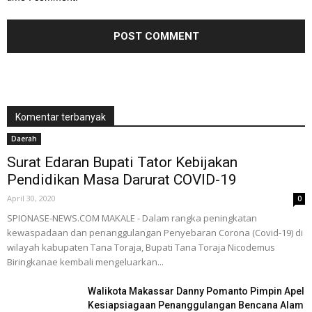
Komentar terbanyak
Daerah
Surat Edaran Bupati Tator Kebijakan
Pendidikan Masa Darurat COVID-19
April 30, 2020
0
SPIONASE-NEWS.COM MAKALE - Dalam rangka peningkatan
kewaspadaan dan penanggulangan Penyebaran Corona (Covid-19) di
wilayah kabupaten Tana Toraja, Bupati Tana Toraja Nicodemus
Biringkanae kembali mengeluarkan...
Walikota Makassar Danny Pomanto Pimpin Apel
Kesiapsiagaan Penanggulangan Bencana Alam