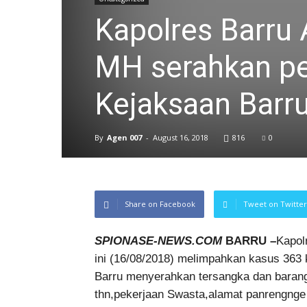
Kapolres Barru
MH serahkan pe
Kejaksaan Barr
By
Agen 007
-
August 16, 2018
816
0
Share on Facebook
Tweet on Twitter
SPIONASE-NEWS.COM
BARRU –
Kapol
ini (16/08/2018) melimpahkan kasus 363 k
Barru menyerahkan tersangka dan barang 
thn,pekerjaan Swasta,alamat panrengnge