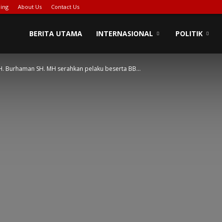
ing
About Us
Contact Us
BERITA UTAMA
INTERNASIONAL
POLITIK
H. Burhaman SH. MH serahkan pelaku beserta BB...