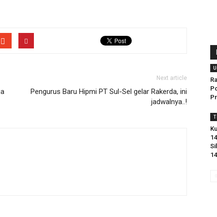
U
Next article
Ra
Po
ga
Pengurus Baru Hipmi PT Sul-Sel gelar Rakerda, ini
P
jadwalnya..!
T
K
14
Si
1