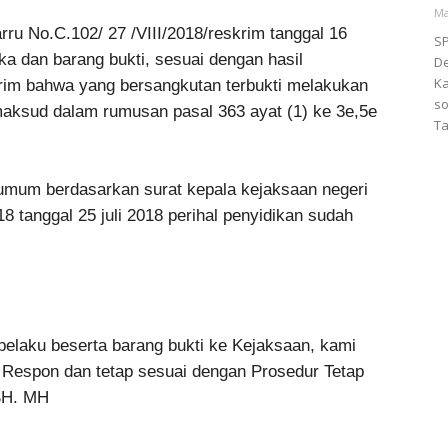
Ma
rru No.C.102/ 27 /VIII/2018/reskrim tanggal 16
S
ka dan barang bukti, sesuai dengan hasil
De
Ka
rim bahwa yang bersangkutan terbukti melakukan
so
maksud dalam rumusan pasal 363 ayat (1) ke 3e,5e
Ta
umum berdasarkan surat kepala kejaksaan negeri
 tanggal 25 juli 2018 perihal penyidikan sudah
elaku beserta barang bukti ke Kejaksaan, kami
Respon dan tetap sesuai dengan Prosedur Tetap
 SH. MH