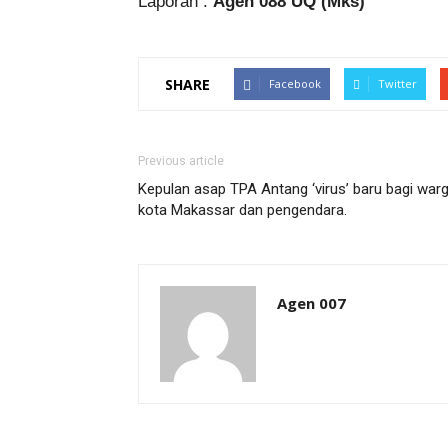
Laporan :
Agen 088 UQ (Mks)
SHARE
Facebook
Twitter
Previous article
Kepulan asap TPA Antang ‘virus’ baru bagi war
kota Makassar dan pengendara.
Agen 007