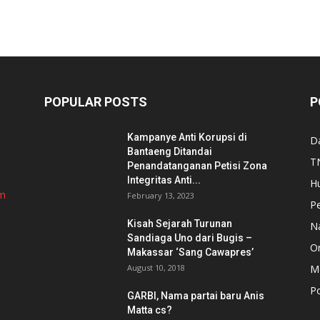
POPULAR POSTS
P
Kampanye Anti Korupsi di
D
Bantaeng Ditandai
TN
Penandatanganan Petisi Zona
Integritas Anti...
H
om
February 13, 2023
P
Kisah Sejarah Turunan
N
Sandiaga Uno dari Bugis –
Or
Makassar ‘Sang Cawapres’
August 10, 2018
Me
Po
GARBI, Nama partai baru Anis
Matta cs?