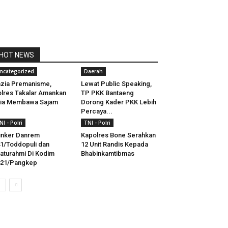
HOT NEWS
ncategorized
Daerah
zia Premanisme,
Lewat Public Speaking,
lres Takalar Amankan
TP PKK Bantaeng
ria Membawa Sajam
Dorong Kader PKK Lebih
Percaya...
NI - Polri
TNI - Polri
unker Danrem
Kapolres Bone Serahkan
1/Toddopuli dan
12 Unit Randis Kepada
laturahmi Di Kodim
Bhabinkamtibmas
421/Pangkep