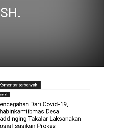
 SH.
Komentar terbanyak
aerah
encegahan Dari Covid-19,
habinkamtibmas Desa
addinging Takalar Laksanakan
osialisasikan Prokes