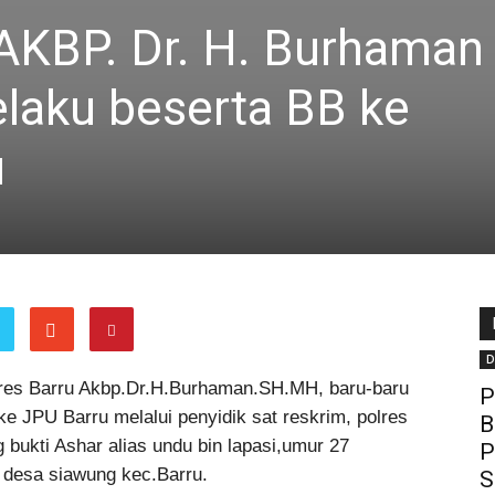
 AKBP. Dr. H. Burhaman
laku beserta BB ke
u
D
res Barru Akbp.Dr.H.Burhaman.SH.MH, baru-baru
P
e JPU Barru melalui penyidik sat reskrim, polres
B
bukti Ashar alias undu bin lapasi,umur 27
P
 desa siawung kec.Barru.
S