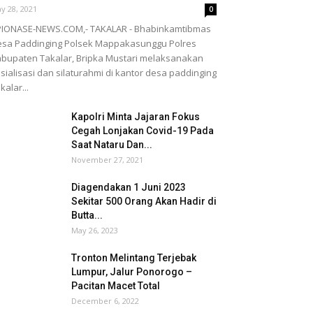
y 28, 2021
0
PIONASE-NEWS.COM,- TAKALAR - Bhabinkamtibmas
sa Paddinging Polsek Mappakasunggu Polres
bupaten Takalar, Bripka Mustari melaksanakan
sialisasi dan silaturahmi di kantor desa paddinging
kalar...
Kapolri Minta Jajaran Fokus
Cegah Lonjakan Covid-19 Pada
Saat Nataru Dan...
November 27, 2021
Diagendakan 1 Juni 2023
Sekitar 500 Orang Akan Hadir di
Butta...
May 26, 2023
Tronton Melintang Terjebak
Lumpur, Jalur Ponorogo –
Pacitan Macet Total
December 6, 2022