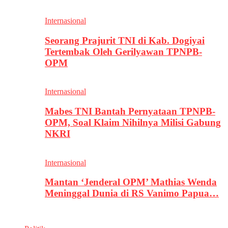
Internasional
Seorang Prajurit TNI di Kab. Dogiyai
Tertembak Oleh Gerilyawan TPNPB-
OPM
Internasional
Mabes TNI Bantah Pernyataan TPNPB-
OPM, Soal Klaim Nihilnya Milisi Gabung
NKRI
Internasional
Mantan ‘Jenderal OPM’ Mathias Wenda
Meninggal Dunia di RS Vanimo Papua…