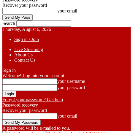
Recover your password
your email
Search
Thursday, August 6, 2026
Sign in / Join
Live Streaming
About Us
Contact Us
Sign in
Welcome! Log into your account
your username
your password
Forgot your password? Get help
Password recovery
Recover your password
your email
A password will be e-mailed to you.