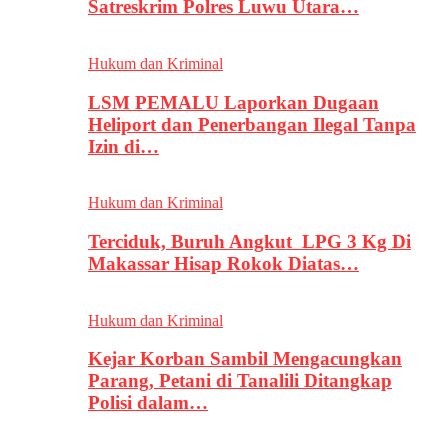
Satreskrim Polres Luwu Utara…
Hukum dan Kriminal
LSM PEMALU Laporkan Dugaan
Heliport dan Penerbangan Ilegal Tanpa
Izin di…
Hukum dan Kriminal
Terciduk, Buruh Angkut LPG 3 Kg Di
Makassar Hisap Rokok Diatas…
Hukum dan Kriminal
Kejar Korban Sambil Mengacungkan
Parang, Petani di Tanalili Ditangkap
Polisi dalam…