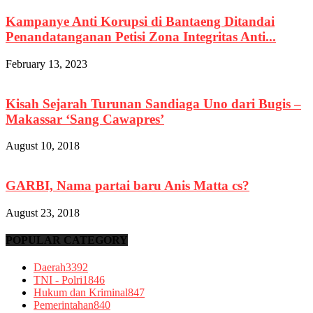
Kampanye Anti Korupsi di Bantaeng Ditandai
Penandatanganan Petisi Zona Integritas Anti...
February 13, 2023
Kisah Sejarah Turunan Sandiaga Uno dari Bugis –
Makassar ‘Sang Cawapres’
August 10, 2018
GARBI, Nama partai baru Anis Matta cs?
August 23, 2018
POPULAR CATEGORY
Daerah
3392
TNI - Polri
1846
Hukum dan Kriminal
847
Pemerintahan
840