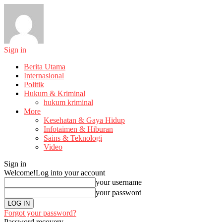
Sign in
Berita Utama
Internasional
Politik
Hukum & Kriminal
hukum kriminal
More
Kesehatan & Gaya Hidup
Infotaimen & Hiburan
Sains & Teknologi
Video
Sign in
Welcome!
Log into your account
your username
your password
Forgot your password?
Password recovery