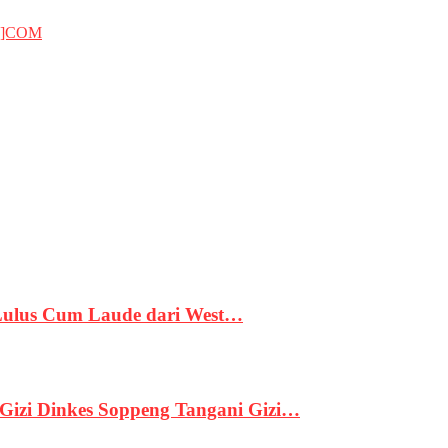
T]COM
 Lulus Cum Laude dari West…
izi Dinkes Soppeng Tangani Gizi…