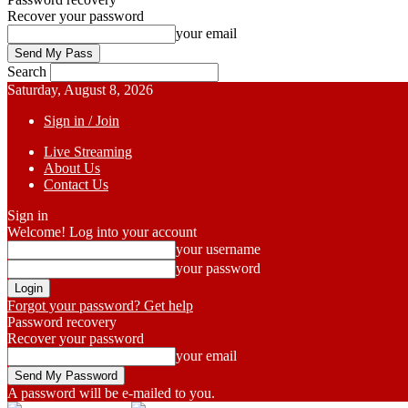
Recover your password
your email
Search
Saturday, August 8, 2026
Sign in / Join
Live Streaming
About Us
Contact Us
Sign in
Welcome! Log into your account
your username
your password
Forgot your password? Get help
Password recovery
Recover your password
your email
A password will be e-mailed to you.