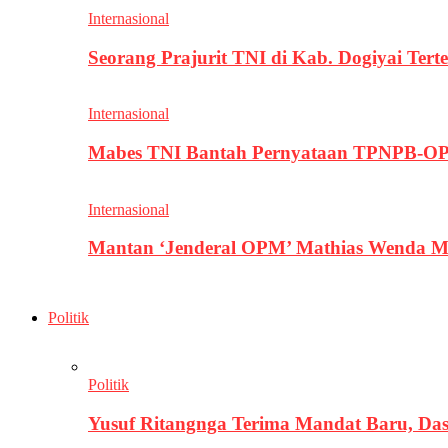
Internasional
Seorang Prajurit TNI di Kab. Dogiyai T
Internasional
Mabes TNI Bantah Pernyataan TPNPB-OPM
Internasional
Mantan ‘Jenderal OPM’ Mathias Wenda M
Politik
Politik
Yusuf Ritangnga Terima Mandat Baru, D