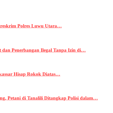
treskrim Polres Luwu Utara…
an Penerbangan Ilegal Tanpa Izin di…
kassar Hisap Rokok Diatas…
, Petani di Tanalili Ditangkap Polisi dalam…