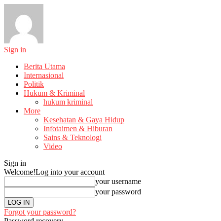
Sign in
Berita Utama
Internasional
Politik
Hukum & Kriminal
hukum kriminal
More
Kesehatan & Gaya Hidup
Infotaimen & Hiburan
Sains & Teknologi
Video
Sign in
Welcome!
Log into your account
your username
your password
Forgot your password?
Password recovery